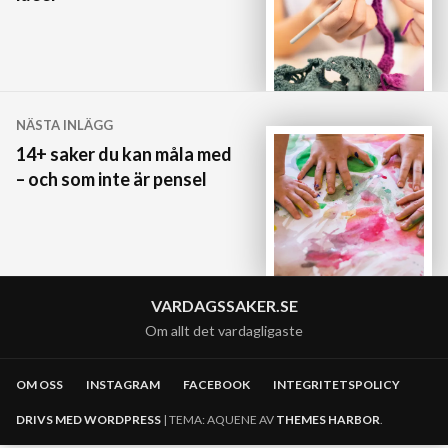
NÄSTA INLÄGG
14+ saker du kan måla med
– och som inte är pensel
VARDAGSSAKER.SE
Om allt det vardagligaste
OM OSS
INSTAGRAM
FACEBOOK
INTEGRITETSPOLICY
DRIVS MED WORDPRESS
|
TEMA: AQUENE AV
THEMES HARBOR
.