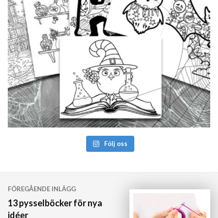
Följ oss
Inläggsnavigering
FÖREGÅENDE INLÄGG
13 pysselböcker för nya
idéer