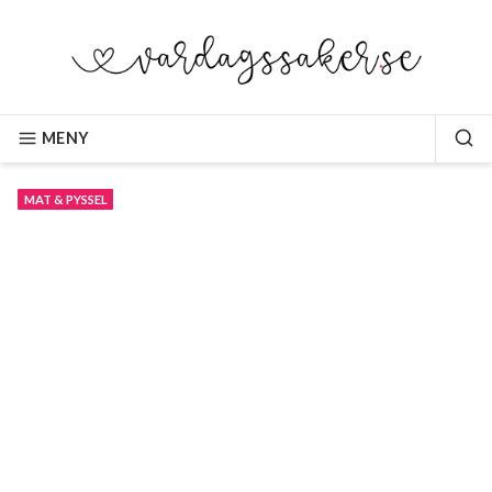
Hoppa
till
innehåll
VARDAGSSAKER.SE
MENY
SÖ
MAT & PYSSEL