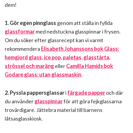
dem!
1.
Gör egen pinnglass
genom att ställa in fyllda
glassformar
med nedstuckna glasspinnar i frysen.
Om du söker efter glassrecept kan vi varmt
rekommendera
Elisabeth Johanssons bok Glass:
hemgjord glass
,
ice pop, paletas, glasstårta,
strössel och maräng
eller
Camilla Hamids bok
Godare glass: utan glassmaskin
.
2. Pyssla pappersglassar
i
färgade papper
och där
du använder
glasspinnar
för att göra fejkglassarna
trovärdigare. Jättebra material till barnens
låtsasglasskiosk.