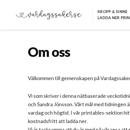
Hoppa
till
KROPP & SINNE
LADDA NER PRI
innehåll
VARDAGSSAKER.SE
Om oss
Välkommen till gemenskapen på Vardagssaker
Vi som skriver i denna nätbaserade veckotid
och Sandra Jönsson. Vårt mål med tidningen är 
vardag och högtid. I vår printables-sektion hi
kostnadsfritt att ladda ner.
Vi är tacksamma att du är med på vår resa att 