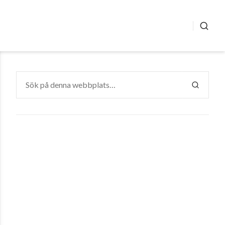
SÖK
Sök
efter:
SÖK