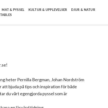
MAT & PYSSEL
KULTUR & UPPLEVELSER
DJUR & NATUR
NTABLES
.se!
ning heter Pernilla Bergman, Johan Nordström
att bjuda på tips och inspiration för både
ttar du vårt egengjorda pyssel som är
skapa en läsvärd tidning.