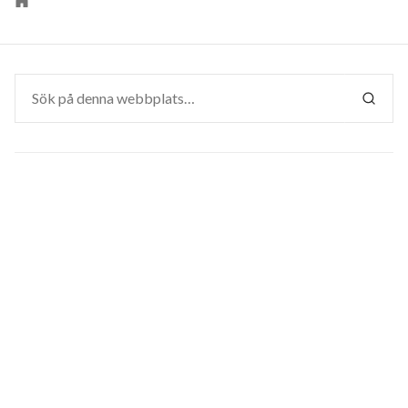
Personlig
webbplats
Sök
efter:
SÖK