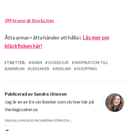
399 kronor @ Stor&Liten
Åtta armar= åtta händer att hålla i.
Läs mer om
bläckfisken här!
ETIKETTER:
BARN
GOSEDJUR
INSPIRATION TILL
BARNRUM
LEKSAKER
REKLAM
SHOPPING
Publicerad av
Sandra Jönsson
Jag är en av tre skribenter som skriver här på
Vardagssaker.se.
VISA ALLA INLÄGG AV SANDRA JÖNSSON