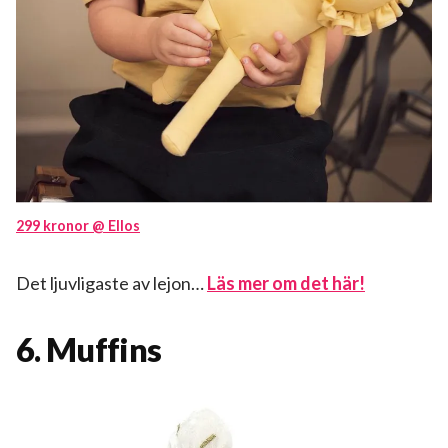
299 kronor @ Ellos
Det ljuvligaste av lejon…
Läs mer om det här!
6. Muffins