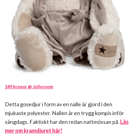
149 kronor @ Jollyroom
Detta gosedjur i form av en nalle är gjord i den
mjukaste polyester. Nallen är en trygg kompis inför
sängdags. Faktiskt har den redan nattmössan på.
Läs
mer om kramdjuret här!