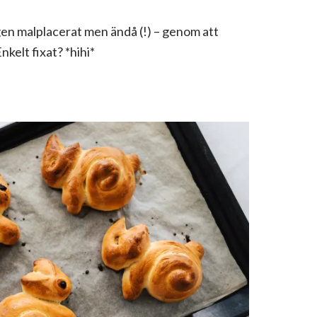
ngen malplacerat men ändå (!) – genom att
nkelt fixat? *hihi*