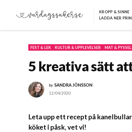
Hoppa
till
KROPP & SINNE
LADDA NER PRI
innehåll
VARDAGSSAKER.SE
FEST & LEK
KULTUR & UPPLEVELSER
MAT & PYSSEL
5 kreativa sätt a
by
SANDRA JÖNSSON
12/04/2020
Leta upp ett recept på kanelbullar 
köket i påsk, vet vi!