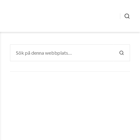
SÖK
Sök
efter:
SÖK