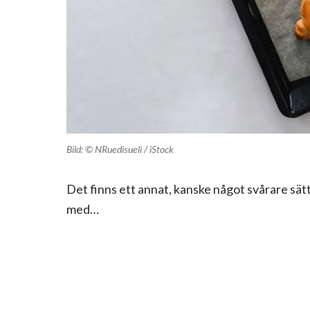
Bild: © NRuedisueli / iStock
Det finns ett annat, kanske något svårare sät
med…