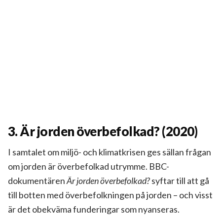
3. Är jorden överbefolkad? (2020)
I samtalet om miljö- och klimatkrisen ges sällan frågan
om jorden är överbefolkad utrymme. BBC-
dokumentären
Är jorden överbefolkad?
syftar till att gå
till botten med överbefolkningen på jorden – och visst
är det obekväma funderingar som nyanseras.