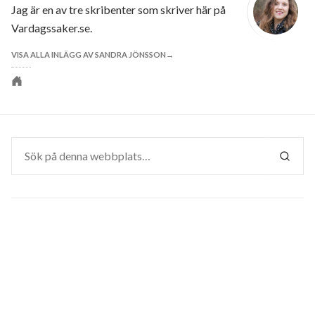
Jag är en av tre skribenter som skriver här på
Vardagssaker.se.
VISA ALLA INLÄGG AV SANDRA JÖNSSON
Personlig
webbplats
Sök
efter:
SÖK