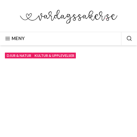
Hoppa
till
innehåll
VARDAGSSAKER.SE
MENY
SÖ
DJUR & NATUR
KULTUR & UPPLEVELSER