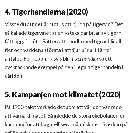
4. Tigerhandlarna (2020)
Visste du att det är status att bjuda på tigervin? Det
så kallade tigervinet är en vätska där bitar av tigern
fått ligga i blöt… Sätten att handla med tigrar blir allt
fler och världens största kattdjur blir allt färre i
antalet. Förhoppningsvis blir
Tigerhandlarna
ett
avskräckande exempel på den illegala tigerhandeln i
världen.
5. Kampanjen mot klimatet (2020)
På 1980-talet verkade det som att världen var redo
att värna klimatet. Så inledde de stora oljebolagen en
kampanj för att bagatellisera människans påverkan på
miljön och under decennier efteråt har