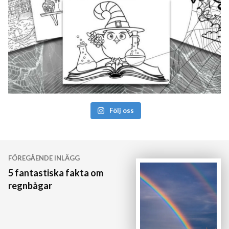
Följ oss
Inläggsnavigering
FÖREGÅENDE INLÄGG
5 fantastiska fakta om
regnbågar