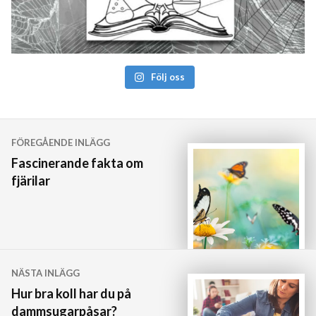
Följ oss
Inläggsnavigering
FÖREGÅENDE INLÄGG
Fascinerande fakta om
fjärilar
NÄSTA INLÄGG
Hur bra koll har du på
dammsugarpåsar?