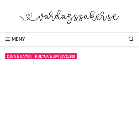
Hoppa
till
innehåll
VARDAGSSAKER.SE
MENY
SÖ
DJUR & NATUR
KULTUR & UPPLEVELSER