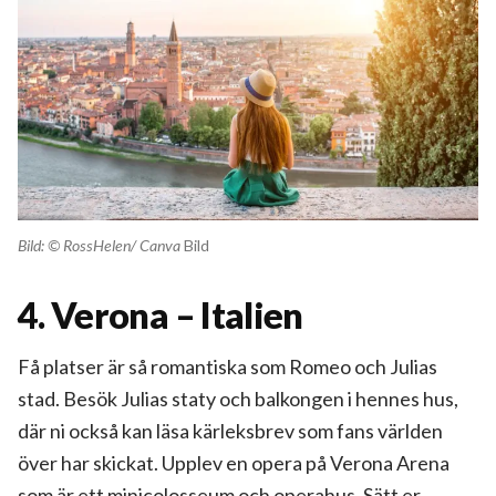
Bild: © RossHelen/ Canva
Bild
4. Verona – Italien
Få platser är så romantiska som Romeo och Julias
stad. Besök Julias staty och balkongen i hennes hus,
där ni också kan läsa kärleksbrev som fans världen
över har skickat. Upplev en opera på Verona Arena
som är ett minicolosseum och operahus. Sätt er