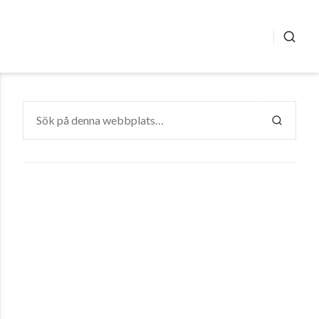
SÖK
Sök
efter:
SÖK