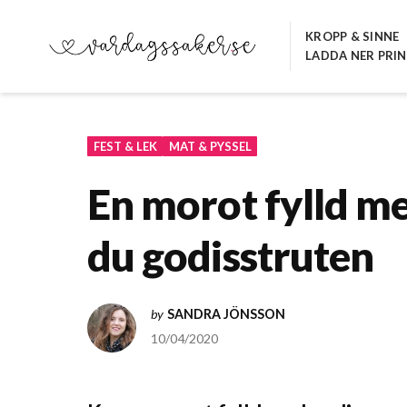
Hoppa
till
KROPP & SINNE
LADDA NER PRI
innehåll
VARDAGSSAKER.SE
FEST & LEK
MAT & PYSSEL
En morot fylld me
du godisstruten
by
SANDRA JÖNSSON
10/04/2020