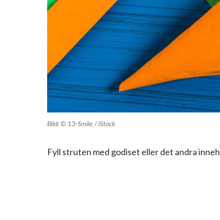
Bild: © 13-Smile / iStock
Fyll struten med godiset eller det andra inneh