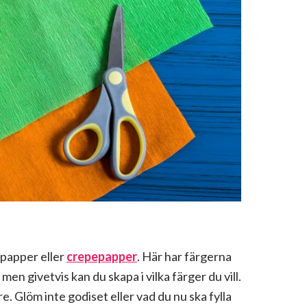
ppapper eller
crepepapper
. Här har färgerna
n givetvis kan du skapa i vilka färger du vill.
. Glöm inte godiset eller vad du nu ska fylla