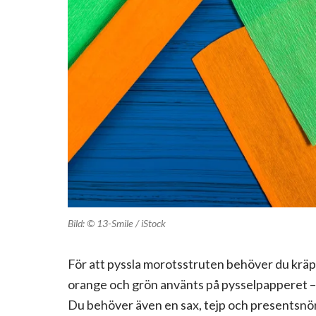
Bild: © 13-Smile / iStock
För att pyssla morotsstruten behöver du krä
orange och grön använts på pysselpapperet – me
Du behöver även en sax, tejp och presentsnöre