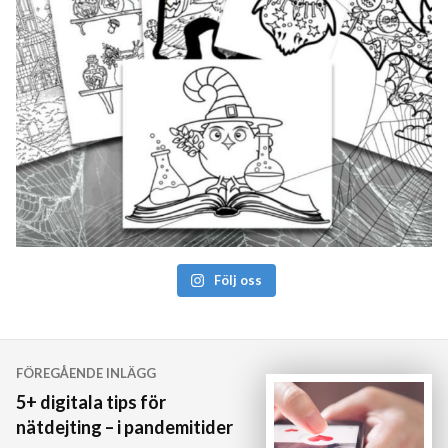
Följ oss
Inläggsnavigering
FÖREGÅENDE INLÄGG
5+ digitala tips för
nätdejting – i pandemitider