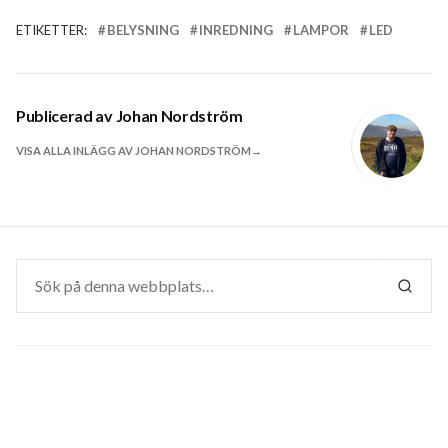
ETIKETTER:
BELYSNING
INREDNING
LAMPOR
LED
Publicerad av
Johan Nordström
VISA ALLA INLÄGG AV JOHAN NORDSTRÖM
Sök
efter:
SÖK