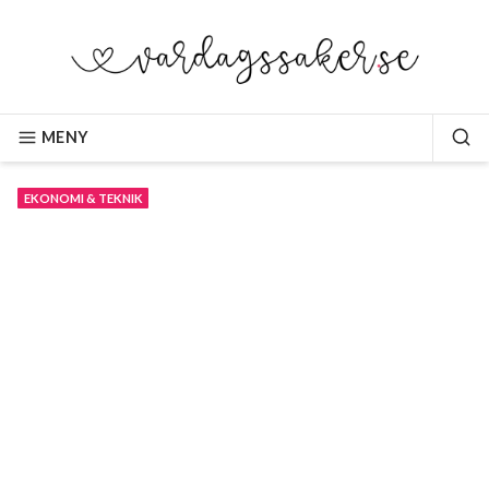
Hoppa
till
innehåll
VARDAGSSAKER.SE
MENY
SÖ
EKONOMI & TEKNIK