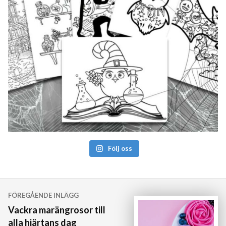
Följ oss
Inläggsnavigering
FÖREGÅENDE INLÄGG
Vackra marängrosor till
alla hjärtans dag