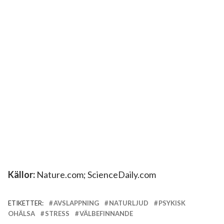
Källor:
Nature.com; ScienceDaily.com
ETIKETTER:
AVSLAPPNING
NATURLJUD
PSYKISK
OHÄLSA
STRESS
VÄLBEFINNANDE