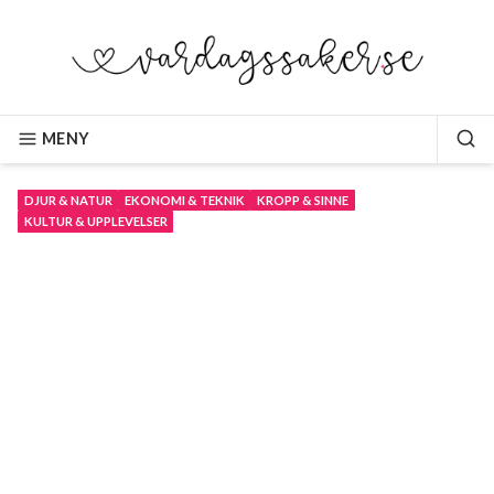
Hoppa
till
innehåll
VARDAGSSAKER.SE
MENY
SÖ
DJUR & NATUR
EKONOMI & TEKNIK
KROPP & SINNE
KULTUR & UPPLEVELSER