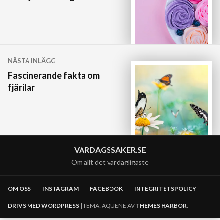
NÄSTA INLÄGG
Fascinerande fakta om
fjärilar
VARDAGSSAKER.SE
Om allt det vardagligaste
OM OSS
INSTAGRAM
FACEBOOK
INTEGRITETSPOLICY
DRIVS MED WORDPRESS
|
TEMA: AQUENE AV
THEMES HARBOR
.