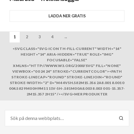
LADDA NER GRATIS
1
2
3
4
→
<SVG CLASS="SVG-ICON TH-FILL-CURRENT" WIDTH="14"
HEIGHT="14" ARIA-HIDDEN="TRUE" ROLE="IMG"
FOCUSABLE="FALSE"
XMLNS="HTTP://WWW.W3.ORG/2000/SVG" FILL="NONE"
VIEWBOX="0 0 24 24" STROKE="CURRENTCOLOR"><PATH
STROKE-LINECAP="ROUND" STROKE-LINEJOIN="ROUND"
STROKE-WIDTH="2" D="M4 4V5H.582M15.356 2A8.001 8.001 0
004.582 9M0 0H9M11 11V-5H-.581M0 0A8.003 8.003 0 01-15.357-
2M15.357 2H15" /></SVG>MER PRODUKTER
Sök
efter:
SÖK