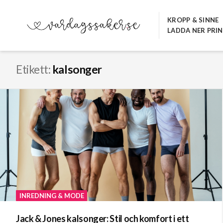
Hoppa
till
KROPP & SINNE
LADDA NER PRI
innehåll
VARDAGSSAKER.SE
Etikett:
kalsonger
INREDNING & MODE
Jack & Jones kalsonger: Stil och komfort i ett