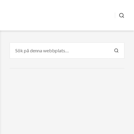
SÖK
Sök
efter:
SÖK