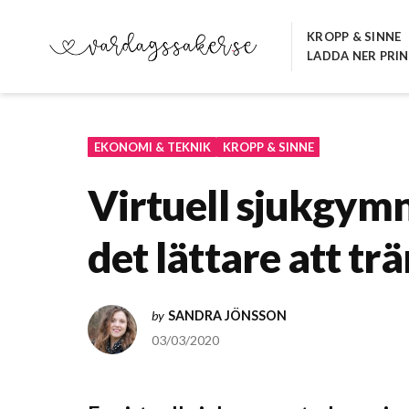
Hoppa
till
KROPP & SINNE
LADDA NER PRI
innehåll
VARDAGSSAKER.SE
EKONOMI & TEKNIK
KROPP & SINNE
Virtuell sjukgymn
det lättare att t
by
SANDRA JÖNSSON
03/03/2020