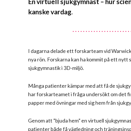
En virtuell sjukgymnast – hur scien
kanske vardag.
I dagarna delade ett forskarteam vid Warwick-
nya rön. Forskarna kan ha kommit på ett nytt 
sjukgymnastik i 3D-miljö.
Många patienter kämpar med att få de sjukgy
har forskarteamet i fråga undersökt om det fi
papper med övningar med sig hem från sjukg
Genom att ”bjuda hem” en virtuell sjukgymnas
patienter både få vägledning och träningsins