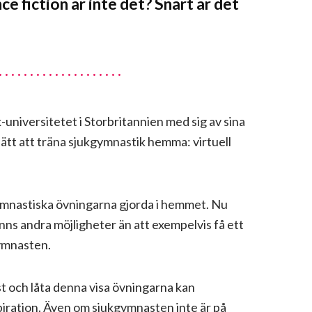
ce fiction är inte det? Snart är det
universitetet i Storbritannien med sig av sina
sätt att träna sjukgymnastik hemma: virtuell
mnastiska övningarna gjorda i hemmet. Nu
nns andra möjligheter än att exempelvis få ett
ymnasten.
t och låta denna visa övningarna kan
piration. Även om sjukgymnasten inte är på