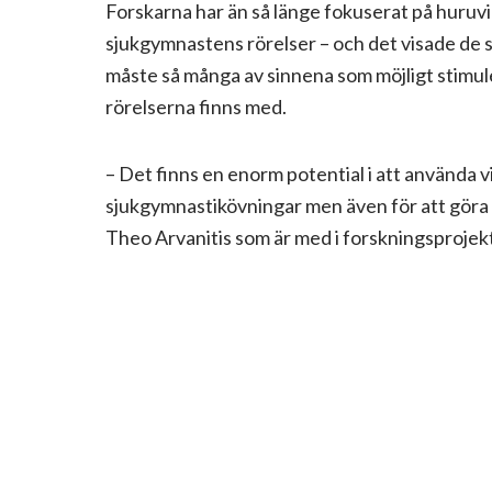
Forskarna har än så länge fokuserat på huruvid
sjukgymnastens rörelser – och det visade de s
måste så många av sinnena som möjligt stimule
rörelserna finns med.
– Det finns en enorm potential i att använda v
sjukgymnastikövningar men även för att göra 
Theo Arvanitis som är med i forskningsprojek