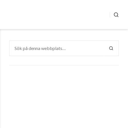
SÖK
Sök
efter:
SÖK