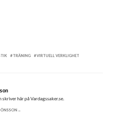
TIK
TRÄNING
VIRTUELL VERKLIGHET
sson
m skriver här på Vardagssaker.se.
 JÖNSSON