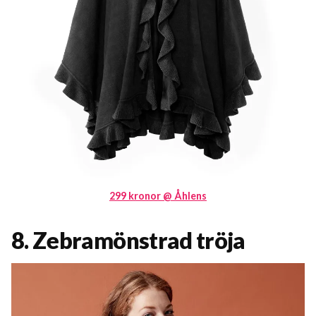
299 kronor @ Åhlens
8. Zebramönstrad tröja