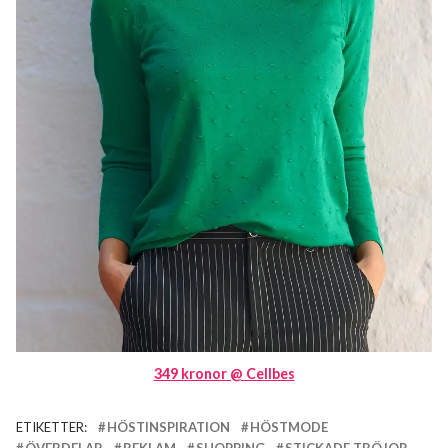
349 kronor @ Cellbes
ETIKETTER:
HÖSTINSPIRATION
HÖSTMODE