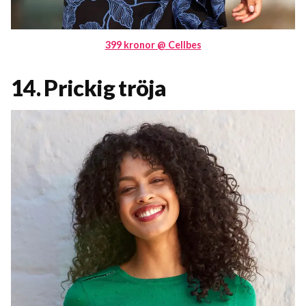
399 kronor @ Cellbes
14. Prickig tröja