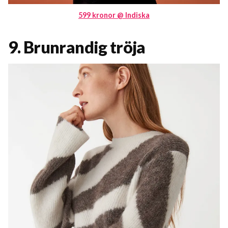
599 kronor @ Indiska
9. Brunrandig tröja