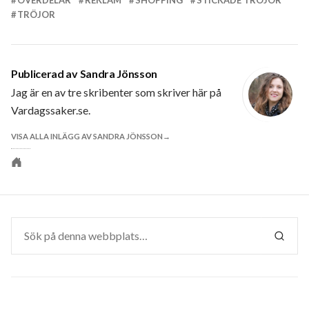
ÖVERDELAR
REKLAM
SHOPPING
STICKADE TRÖJOR
TRÖJOR
Publicerad av
Sandra Jönsson
Jag är en av tre skribenter som skriver här på
Vardagssaker.se.
VISA ALLA INLÄGG AV SANDRA JÖNSSON
Personlig
webbplats
Sök
efter:
SÖK