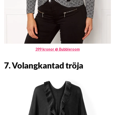
399 kronor @ Bubbleroom
7. Volangkantad tröja