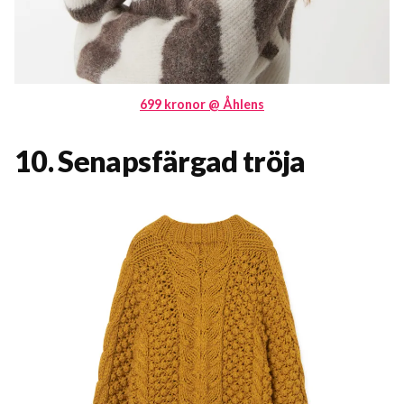
699 kronor @ Åhlens
10. Senapsfärgad tröja