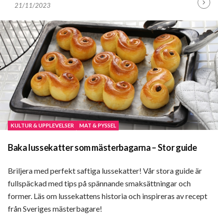
21/11/2023
Fortsä
läsa
KULTUR & UPPLEVELSER
MAT & PYSSEL
Baka lussekatter som mästerbagarna – Stor guide
Briljera med perfekt saftiga lussekatter! Vår stora guide är
fullspäckad med tips på spännande smaksättningar och
former. Läs om lussekattens historia och inspireras av recept
från Sveriges mästerbagare!