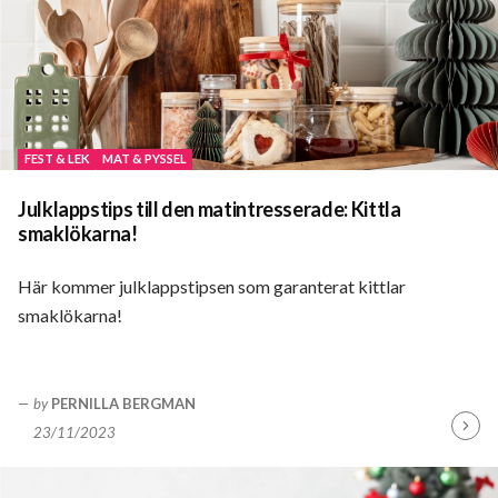
FEST & LEK
MAT & PYSSEL
Julklappstips till den matintresserade: Kittla
smaklökarna!
Här kommer julklappstipsen som garanterat kittlar
smaklökarna!
by
PERNILLA BERGMAN
23/11/2023
Fortsä
läsa