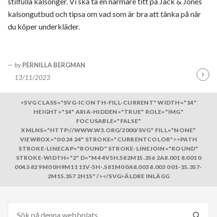
stilfulla kalsonger. Vi ska ta en närmare titt på Jack & Jones
kalsongutbud och tipsa om vad som är bra att tänka på när
du köper underkläder.
by
PERNILLA BERGMAN
13/11/2023
Fortsä
läsa
<SVG CLASS="SVG-ICON TH-FILL-CURRENT" WIDTH="14"
HEIGHT="14" ARIA-HIDDEN="TRUE" ROLE="IMG"
FOCUSABLE="FALSE"
XMLNS="HTTP://WWW.W3.ORG/2000/SVG" FILL="NONE"
VIEWBOX="0 0 24 24" STROKE="CURRENTCOLOR"><PATH
STROKE-LINECAP="ROUND" STROKE-LINEJOIN="ROUND"
STROKE-WIDTH="2" D="M4 4V5H.582M15.356 2A8.001 8.001 0
004.582 9M0 0H9M11 11V-5H-.581M0 0A8.003 8.003 0 01-15.357-
2M15.357 2H15" /></SVG>ÄLDRE INLÄGG
Sök