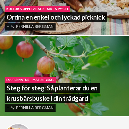
KULTUR & UPPLEVELSER
MAT & PYSSEL
Ordna en enkel och lyckad picknick
by
PERNILLA BERGMAN
DJUR & NATUR
MAT & PYSSEL
Steg för steg: Så planterar du en
krusbärsbuske i din trädgård
by
PERNILLA BERGMAN