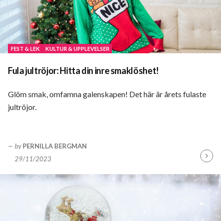
FEST & LEK
KULTUR & UPPLEVELSER
Fula jultröjor: Hitta din inre smaklöshet!
Glöm smak, omfamna galenskapen! Det här är årets fulaste
jultröjor.
by
PERNILLA BERGMAN
29/11/2023
Fortsä
läsa