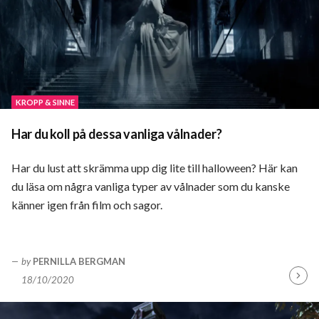
KROPP & SINNE
Har du koll på dessa vanliga vålnader?
Har du lust att skrämma upp dig lite till halloween? Här kan
du läsa om några vanliga typer av vålnader som du kanske
känner igen från film och sagor.
by
PERNILLA BERGMAN
18/10/2020
Fortsä
läsa