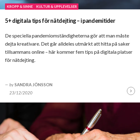
KROPP & SINNE
KULTUR & UPPLEVELSER
5+ digitala tips för nätdejting – i pandemitider
De speciella pandemiomständigheterna gör att man måste
dejta kreativare. Det går alldeles utmärkt att hitta på saker
tillsammans online – här kommer fem tips på digitala platser
för nätdejting.
by
SANDRA JÖNSSON
23/12/2020
Fortsä
läsa