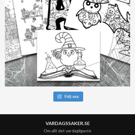
Följ oss
VARDAGSSAKER.SE
Om allt det vardagligaste