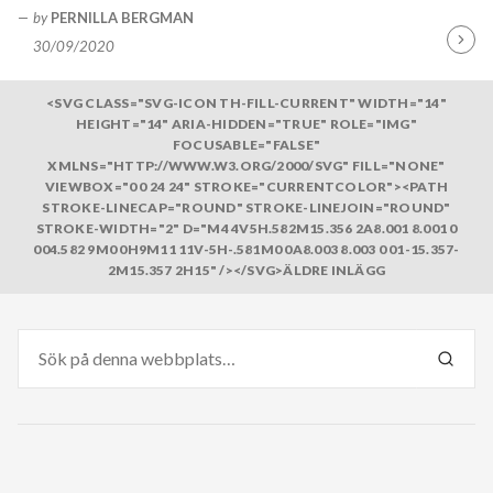
by
PERNILLA BERGMAN
30/09/2020
Fortsä
läsa
<SVG CLASS="SVG-ICON TH-FILL-CURRENT" WIDTH="14"
HEIGHT="14" ARIA-HIDDEN="TRUE" ROLE="IMG"
FOCUSABLE="FALSE"
XMLNS="HTTP://WWW.W3.ORG/2000/SVG" FILL="NONE"
VIEWBOX="0 0 24 24" STROKE="CURRENTCOLOR"><PATH
STROKE-LINECAP="ROUND" STROKE-LINEJOIN="ROUND"
STROKE-WIDTH="2" D="M4 4V5H.582M15.356 2A8.001 8.001 0
004.582 9M0 0H9M11 11V-5H-.581M0 0A8.003 8.003 0 01-15.357-
2M15.357 2H15" /></SVG>ÄLDRE INLÄGG
Sök
efter:
SÖK