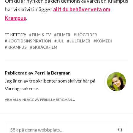
Om du är nyfiken på den demoniska varelsen Krampus
har vi skrivit inlägget
allt du behöver veta om
Krampus
.
ETIKETTER:
FILM & TV
FILMER
HÖGTIDER
HÖGTIDSINSPIRATION
JUL
JULFILMER
KOMEDI
KRAMPUS
SKRÄCKFILM
Publicerad av
Pernilla Bergman
Jag är en av tre skribenter som skriver här på
Vardagssaker.se.
VISA ALLA INLÄGG AV PERNILLA BERGMAN
Sök
efter:
SÖK