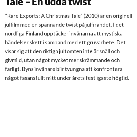
Tale – En udda twist
”Rare Exports: A Christmas Tale” (2010) är en originell
julfilm med en spännande twist på julfirandet. I det
nordliga Finland upptäcker invånarna att mystiska
händelser skett i samband med ett gruvarbete. Det
visar sig att den riktiga jultomten inte är snäll och
givmild, utan något mycket mer skrämmande och
farligt. Byns invånare blir tvungna att konfrontera
något fasansfullt mitt under årets festligaste högtid.