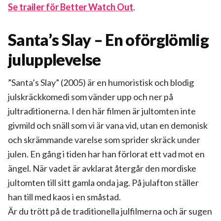
Se trailer för Better Watch Out
.
Santa’s Slay – En oförglömlig
julupplevelse
”Santa’s Slay” (2005) är en humoristisk och blodig
julskräckkomedi som vänder upp och ner på
jultraditionerna. I den här filmen är jultomten inte
givmild och snäll som vi är vana vid, utan en demonisk
och skrämmande varelse som sprider skräck under
julen. En gång i tiden har han förlorat ett vad mot en
ängel. När vadet är avklarat återgår den mordiske
jultomten till sitt gamla onda jag. På julafton ställer
han till med kaos i en småstad.
Är du trött på de traditionella julfilmerna och är sugen