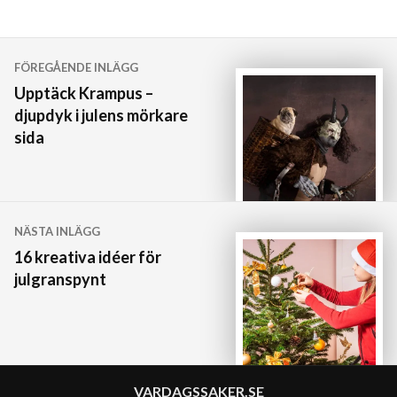
Inläggsnavigering
FÖREGÅENDE INLÄGG
Upptäck Krampus –
djupdyk i julens mörkare
sida
NÄSTA INLÄGG
16 kreativa idéer för
julgranspynt
VARDAGSSAKER.SE