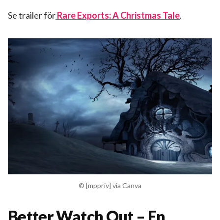
Se trailer för
Rare Exports: A Christmas Tale
.
© [mppriv] via Canva
Better Watch Out – En