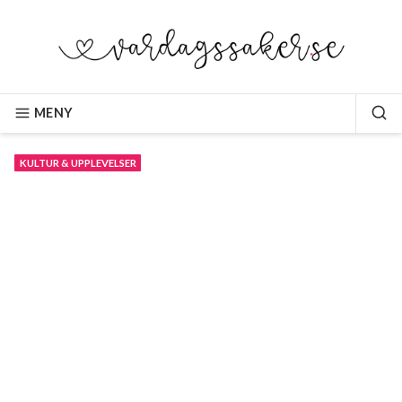
Hoppa
till
innehåll
VARDAGSSAKER.SE
MENY
SÖ
KULTUR & UPPLEVELSER