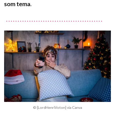
som tema.
© [LordHenriVoton] via Canva