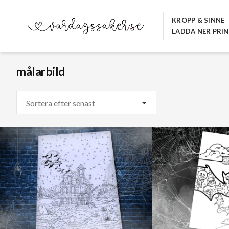
Hoppa
till
KROPP & SINNE
LADDA NER PRI
innehåll
VARDAGSSAKER.SE
målarbild