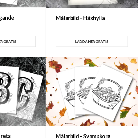
ygande
Målarbild – Häxhylla
R GRATIS
LADDA NER GRATIS
Årets
Målarbild – Svampkorg