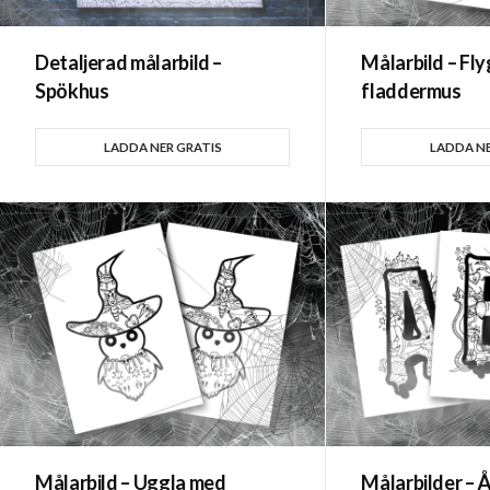
Detaljerad målarbild –
Målarbild – Fl
Spökhus
fladdermus
LADDA NER GRATIS
LADDA NE
Målarbild – Uggla med
Målarbilder – 