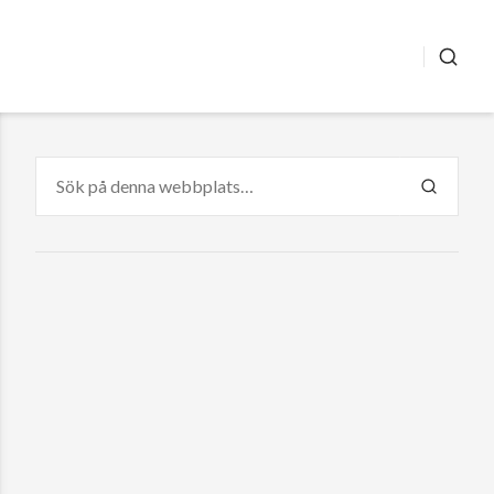
SÖK
Sök
efter:
SÖK
era
ste