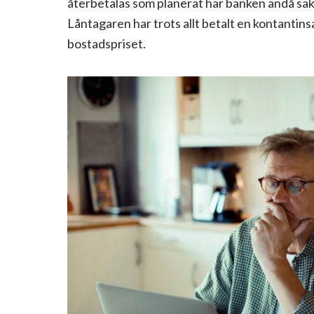
återbetalas som planerat har banken ändå säk
Låntagaren har trots allt betalt en kontanti
bostadspriset.