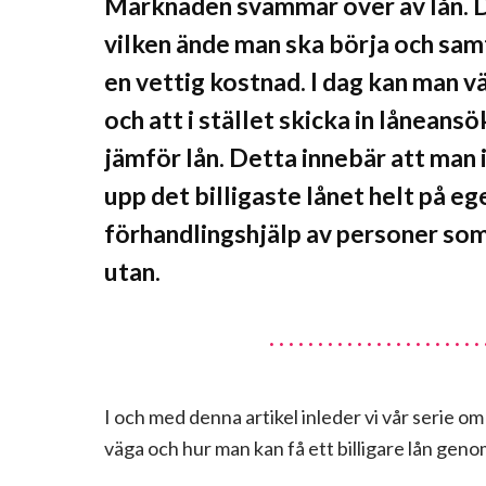
Marknaden svämmar över av lån. De
vilken ände man ska börja och samti
en vettig kostnad. I dag kan man vä
och att i stället skicka in låneans
jämför lån. Detta innebär att man 
upp det billigaste lånet helt på e
förhandlingshjälp av personer so
utan.
I och med denna artikel inleder vi vår serie om
väga och hur man kan få ett billigare lån geno