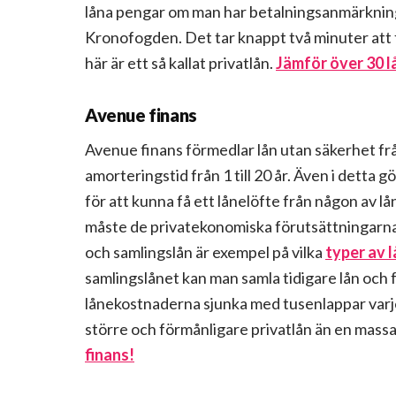
låna pengar om man har betalningsanmärkning
Kronofogden. Det tar knappt två minuter att 
här är ett så kallat privatlån.
Jämför över 30 l
Avenue finans
Avenue finans förmedlar lån utan säkerhet frå
amorteringstid från 1 till 20 år. Även i detta g
för att kunna få ett lånelöfte från någon av
måste de privatekonomiska förutsättningarna he
och samlingslån är exempel på vilka
typer av 
samlingslånet kan man samla tidigare lån och få
lånekostnaderna sjunka med tusenlappar varje 
större och förmånligare privatlån än en mass
finans!