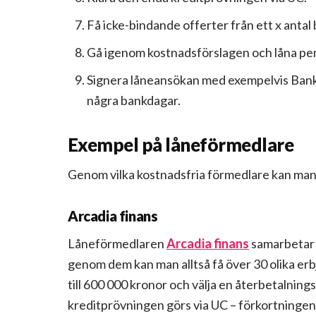
Få icke-bindande offerter från ett x anta
Gå igenom kostnadsförslagen och låna pen
Signera låneansökan med exempelvis Bank
några bankdagar.
Exempel på låneförmedlare
Genom vilka kostnadsfria förmedlare kan man
Arcadia finans
Låneförmedlaren
Arcadia finans
samarbetar 
genom dem kan man alltså få över 30 olika erb
till 600 000 kronor och välja en återbetalnings
kreditprövningen görs via UC – förkortningen