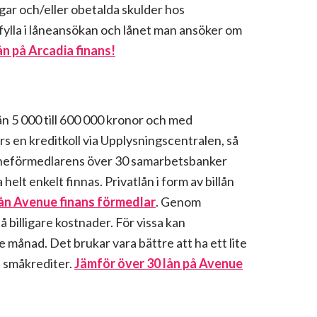
ar och/eller obetalda skulder hos
fylla i låneansökan och lånet man ansöker om
ån på Arcadia finans!
n 5 000 till 600 000 kronor och med
örs en kreditkoll via Upplysningscentralen, så
 låneförmedlarens över 30 samarbetsbanker
lt enkelt finnas. Privatlån i form av billån
lån Avenue finans förmedlar
. Genom
 billigare kostnader. För vissa kan
månad. Det brukar vara bättre att ha ett lite
a småkrediter.
Jämför över 30 lån på Avenue