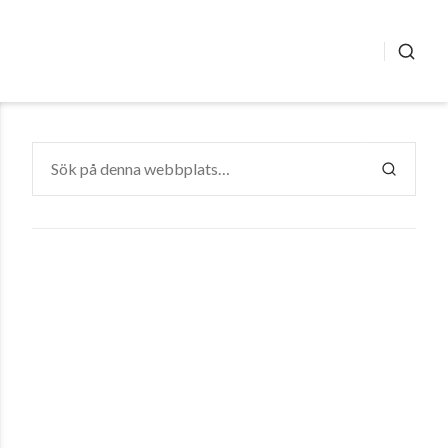
SÖK
Sök
efter:
SÖK