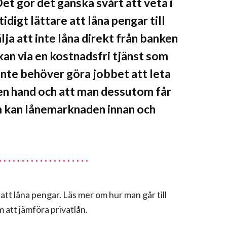
t gör det ganska svårt att veta i
digt lättare att låna pengar till
lja att inte låna direkt från banken
ökan via en kostnadsfri tjänst som
inte behöver göra jobbet att leta
gen hand och att man dessutom får
m kan lånemarknaden innan och
 att låna pengar. Läs mer om hur man går till
m att jämföra privatlån.