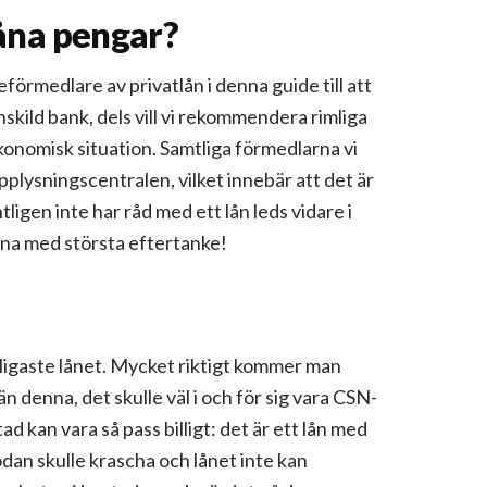
låna pengar?
åneförmedlare av privatlån i denna guide till att
skild bank, dels vill vi rekommendera rimliga
ekonomisk situation. Samtliga förmedlarna vi
pplysningscentralen, vilket innebär att det är
tligen inte har råd med ett lån leds vidare i
låna med största eftertanke!
lligaste lånet. Mycket riktigt kommer man
n denna, det skulle väl i och för sig vara CSN-
stad kan vara så pass billigt: det är ett lån med
an skulle krascha och lånet inte kan