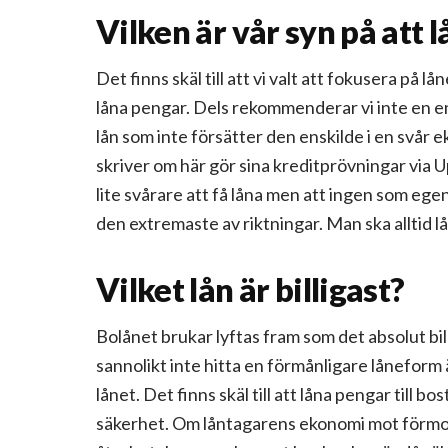
Vilken är vår syn på att 
Det finns skäl till att vi valt att fokusera på l
låna pengar. Dels rekommenderar vi inte en en
lån som inte försätter den enskilde i en svår 
skriver om här gör sina kreditprövningar via U
lite svårare att få låna men att ingen som egen
den extremaste av riktningar. Man ska alltid 
Vilket lån är billigast?
Bolånet brukar lyftas fram som det absolut bi
sannolikt inte hitta en förmånligare låneform ä
lånet. Det finns skäl till att låna pengar till bo
säkerhet. Om låntagarens ekonomi mot förmod