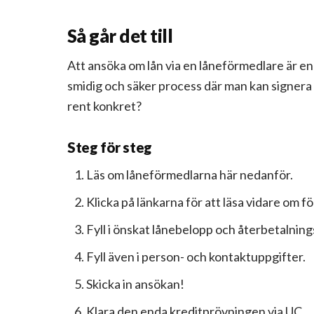
Så går det till
Att ansöka om lån via en låneförmedlare är enk
smidig och säker process där man kan signera
rent konkret?
Steg för steg
Läs om låneförmedlarna här nedanför.
Klicka på länkarna för att läsa vidare om f
Fyll i önskat lånebelopp och återbetalning
Fyll även i person- och kontaktuppgifter.
Skicka in ansökan!
Klara den enda kreditprövningen via UC.