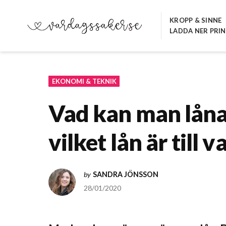
Hoppa
till
KROPP & SINNE
LADDA NER PRI
innehåll
VARDAGSSAKER.SE
EKONOMI & TEKNIK
Vad kan man låna 
vilket lån är till v
by
SANDRA JÖNSSON
28/01/2020