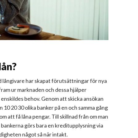
 lån?
långivare har skapat förutsättningar för nya
 fram ur marknaden och dessa hjälper
en enskildes behov. Genom att skicka ansökan
n 10 20 30 olika banker på en och samma gång
m att få låna pengar. Till skillnad från om man
lla bankerna görs bara en kreditupplysning via
igheten något så när intakt.