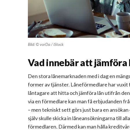
Bild: © vorDa / iStock
Vad innebär att jämföra
Den stora lånemarknaden med i dag en mängd 
former av tjänster. Låneförmedlare har vuxit
låntagare att hitta och jämföra lån utifrån d
via en förmedlare kan man få erbjudanden frå
– men tekniskt sett görs just bara en ansökan o
själv skulle skicka in låneansökningarna till a
förmedlaren. Därmed kan man hålla kreditvärd