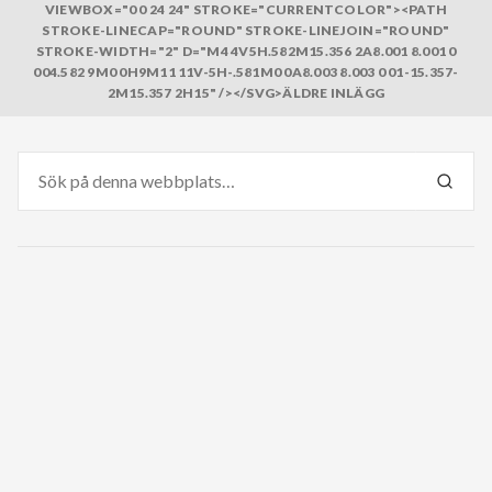
VIEWBOX="0 0 24 24" STROKE="CURRENTCOLOR"><PATH
STROKE-LINECAP="ROUND" STROKE-LINEJOIN="ROUND"
STROKE-WIDTH="2" D="M4 4V5H.582M15.356 2A8.001 8.001 0
004.582 9M0 0H9M11 11V-5H-.581M0 0A8.003 8.003 0 01-15.357-
2M15.357 2H15" /></SVG>ÄLDRE INLÄGG
Sök
efter:
SÖK