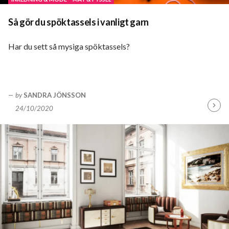
Så gör du spöktassels i vanligt garn
Har du sett så mysiga spöktassels?
by
SANDRA JÖNSSON
24/10/2020
Fortsä
läsa