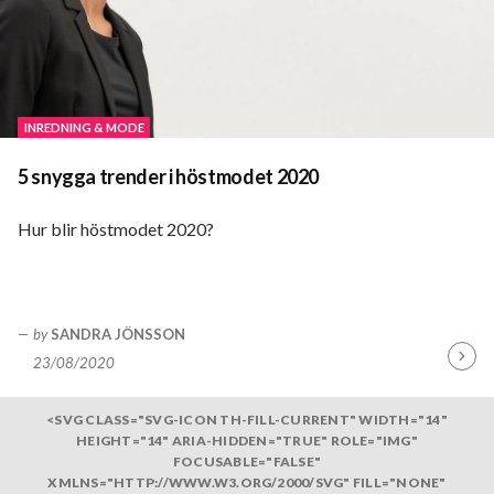
INREDNING & MODE
5 snygga trender i höstmodet 2020
Hur blir höstmodet 2020?
by
SANDRA JÖNSSON
23/08/2020
Fortsä
läsa
<SVG CLASS="SVG-ICON TH-FILL-CURRENT" WIDTH="14"
HEIGHT="14" ARIA-HIDDEN="TRUE" ROLE="IMG"
FOCUSABLE="FALSE"
XMLNS="HTTP://WWW.W3.ORG/2000/SVG" FILL="NONE"