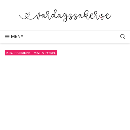
Hoppa
till
innehåll
VARDAGSSAKER.SE
MENY
SÖ
KROPP & SINNE
MAT & PYSSEL