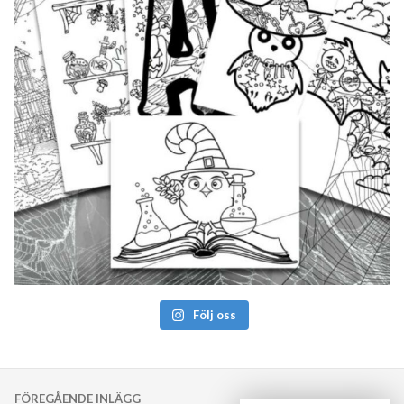
Följ oss
Inläggsnavigering
FÖREGÅENDE INLÄGG