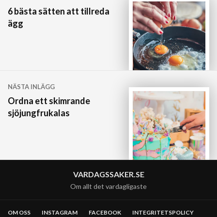
6 bästa sätten att tillreda
ägg
NÄSTA INLÄGG
Ordna ett skimrande
sjöjungfrukalas
VARDAGSSAKER.SE
Om allt det vardagligaste
OM OSS
INSTAGRAM
FACEBOOK
INTEGRITETSPOLICY