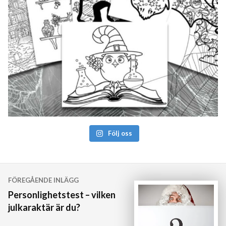
Följ oss
Inläggsnavigering
FÖREGÅENDE INLÄGG
Personlighetstest – vilken
julkaraktär är du?