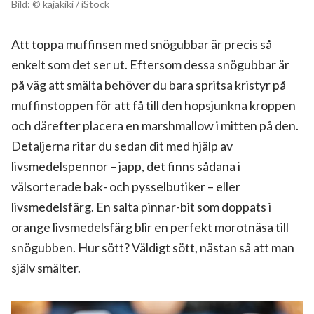
Bild: © kajakiki / iStock
Att toppa muffinsen med snögubbar är precis så
enkelt som det ser ut. Eftersom dessa snögubbar är
på väg att smälta behöver du bara spritsa kristyr på
muffinstoppen för att få till den hopsjunkna kroppen
och därefter placera en marshmallow i mitten på den.
Detaljerna ritar du sedan dit med hjälp av
livsmedelspennor – japp, det finns sådana i
välsorterade bak- och pysselbutiker – eller
livsmedelsfärg. En salta pinnar-bit som doppats i
orange livsmedelsfärg blir en perfekt morotnäsa till
snögubben. Hur sött? Väldigt sött, nästan så att man
själv smälter.