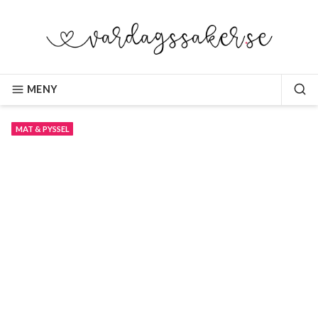
Hoppa
till
innehåll
VARDAGSSAKER.SE
MENY
SÖ
MAT & PYSSEL