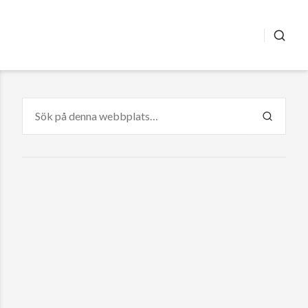
SÖK
Sök
efter:
SÖK