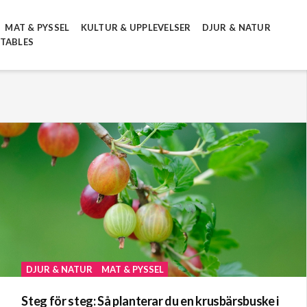
MAT & PYSSEL
KULTUR & UPPLEVELSER
DJUR & NATUR
NTABLES
DJUR & NATUR
MAT & PYSSEL
Steg för steg: Så planterar du en krusbärsbuske i