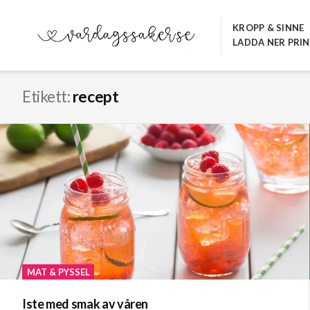
Hoppa
till
KROPP & SINNE
LADDA NER PRI
innehåll
VARDAGSSAKER.SE
Etikett:
recept
MAT & PYSSEL
Iste med smak av våren