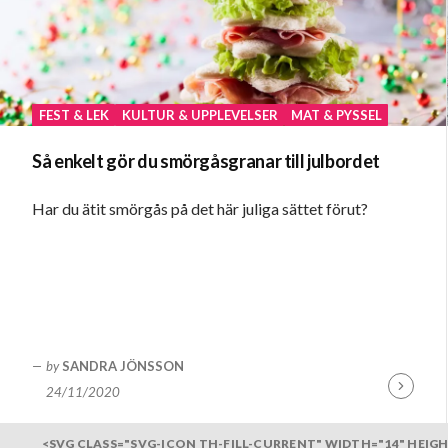
FEST & LEK
KULTUR & UPPLEVELSER
MAT & PYSSEL
Så enkelt gör du smörgåsgranar till julbordet
Har du ätit smörgås på det här juliga sättet förut?
by
SANDRA JÖNSSON
24/11/2020
Fortsätt
läsa
<SVG CLASS="SVG-ICON TH-FILL-CURRENT" WIDTH="14" HEIGH