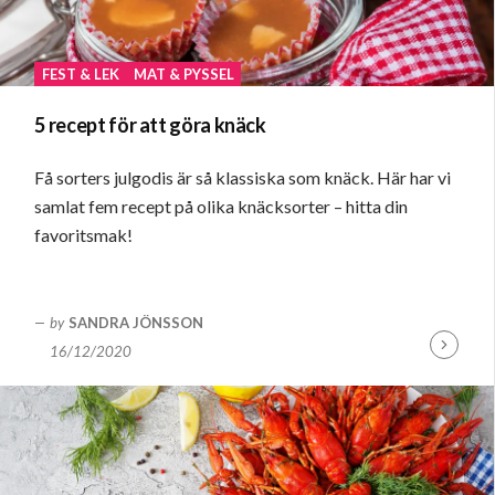
FEST & LEK
MAT & PYSSEL
5 recept för att göra knäck
Få sorters julgodis är så klassiska som knäck. Här har vi
samlat fem recept på olika knäcksorter – hitta din
favoritsmak!
by
SANDRA JÖNSSON
16/12/2020
Fortsätt
läsa