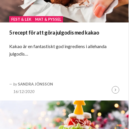
FEST & LEK
MAT & PYSSEL
5 recept för att göra julgodis med kakao
Kakao är en fantastiskt god ingrediens i allehanda
julgodis…
by
SANDRA JÖNSSON
16/12/2020
Fortsätt
läsa