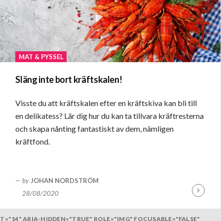
MAT & PYSSEL
Släng inte bort kräftskalen!
Visste du att kräftskalen efter en kräftskiva kan bli till
en delikatess? Lär dig hur du kan ta tillvara kräftresterna
och skapa nånting fantastiskt av dem, nämligen
kräftfond.
by
JOHAN NORDSTRÖM
28/08/2020
Fortsätt
läsa
T="14" ARIA-HIDDEN="TRUE" ROLE="IMG" FOCUSABLE="FALSE"