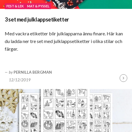
FEST & LEK
MAT & PYSSEL
3 set med julklappsetiketter
Med vackra etiketter blir julklapparna ännu finare. Här kan
du ladda ner tre set med julklappsetiketter i olika stilar och
färger.
by
PERNILLA BERGMAN
12/12/2019
Fortsä
läsa