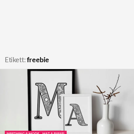
Etikett:
freebie
INREDNING & MODE
MAT & PYSSEL