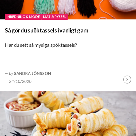
INREDNING & MODE
MAT & PYSSEL
Så gör du spöktassels i vanligt garn
Har du sett så mysiga spöktassels?
by
SANDRA JÖNSSON
24/10/2020
Fortsä
läsa