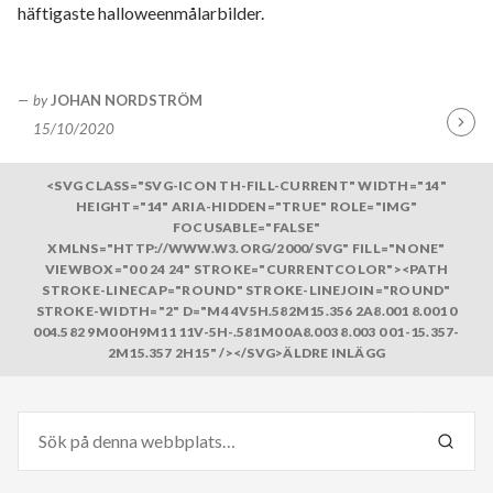
häftigaste halloweenmålarbilder.
by
JOHAN NORDSTRÖM
15/10/2020
Fortsä
läsa
<SVG CLASS="SVG-ICON TH-FILL-CURRENT" WIDTH="14"
HEIGHT="14" ARIA-HIDDEN="TRUE" ROLE="IMG"
FOCUSABLE="FALSE"
XMLNS="HTTP://WWW.W3.ORG/2000/SVG" FILL="NONE"
VIEWBOX="0 0 24 24" STROKE="CURRENTCOLOR"><PATH
STROKE-LINECAP="ROUND" STROKE-LINEJOIN="ROUND"
STROKE-WIDTH="2" D="M4 4V5H.582M15.356 2A8.001 8.001 0
004.582 9M0 0H9M11 11V-5H-.581M0 0A8.003 8.003 0 01-15.357-
2M15.357 2H15" /></SVG>ÄLDRE INLÄGG
Sök
efter:
SÖK