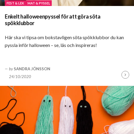
FEST & LEK
MAT & PYSSEL
Enkelt halloweenpyssel för att göra söta
spökklubbor
Här ska vi tipsa om bokstavligen söta spökklubbor du kan
pyssla inför halloween – se, läs och inspireras!
by
SANDRA JÖNSSON
24/10/2020
Fortsä
läsa