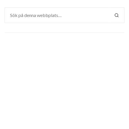
Sök
efter:
SÖK