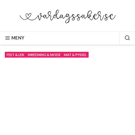
Hoppa
till
innehåll
VARDAGSSAKER.SE
MENY
SÖ
FEST & LEK
INREDNING & MODE
MAT & PYSSEL