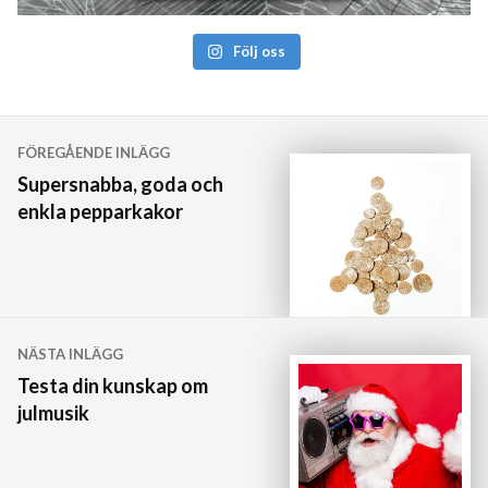
Följ oss
Inläggsnavigering
FÖREGÅENDE INLÄGG
Supersnabba, goda och
enkla pepparkakor
NÄSTA INLÄGG
Testa din kunskap om
julmusik