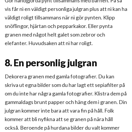
Gör handgjorda pynt tillsammans med barnen. På så
vis får ni en väldigt personliga julgran plus att ni kan ha
väldigt roligt tillsammans när ni gör pynten. Klipp
snöflingor, hjärtan och pepparkakor. Eller pynta
granen med något helt galet som zebror och
elefanter. Huvudsaken att ni har roligt.
8. En personlig julgran
Dekorera granen med gamla fotografier. Du kan
skriva ut egna bilder som du har lagt ett sepiafilter på
om du inte har några gamla fotografier. Klistra dem på
gammaldags brunt papper och häng dem i granen. Din
julgran kommer inte bara att vara fin på håll. Folk
kommer att bli nyfikna att se granen på nära håll
också. Beroende på hurdana bilder du valt kommer