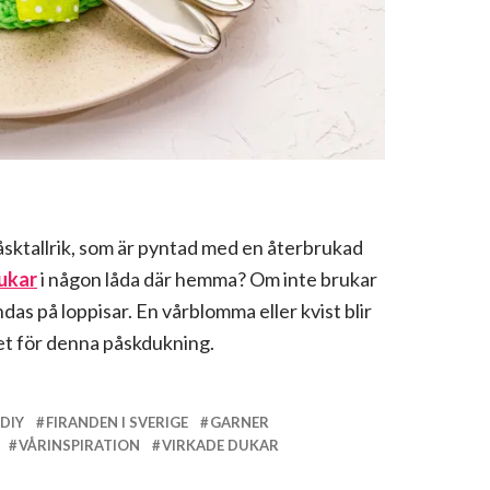
påsktallrik, som är pyntad med en återbrukad
ukar
i någon låda där hemma? Om inte brukar
s på loppisar. En vårblomma eller kvist blir
:et för denna påskdukning.
DIY
FIRANDEN I SVERIGE
GARNER
VÅRINSPIRATION
VIRKADE DUKAR