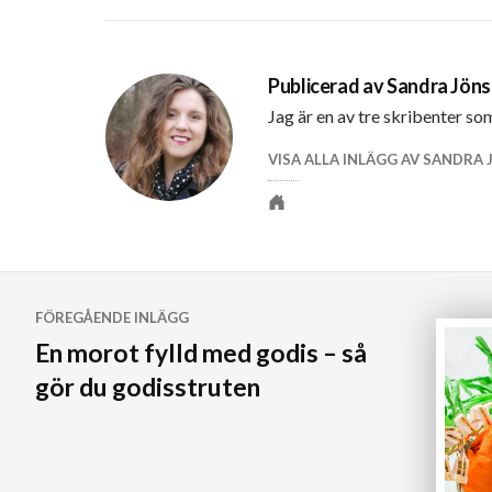
Publicerad av
Sandra Jön
Jag är en av tre skribenter so
VISA ALLA INLÄGG AV SANDRA
Personlig
webbplats
Inläggsnavigering
FÖREGÅENDE INLÄGG
En morot fylld med godis – så
gör du godisstruten