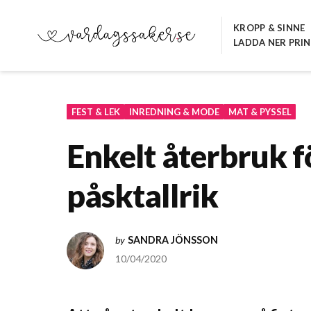
Hoppa
till
KROPP & SINNE
LADDA NER PRI
innehåll
VARDAGSSAKER.SE
FEST & LEK
INREDNING & MODE
MAT & PYSSEL
Enkelt återbruk f
påsktallrik
by
SANDRA JÖNSSON
10/04/2020