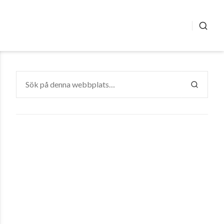
SÖK
Sök
efter:
SÖK