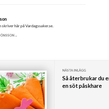
sson
m skriver här på Vardagssaker.se.
 JÖNSSON
NÄSTA INLÄGG
Så återbrukar du en
en söt påskhare