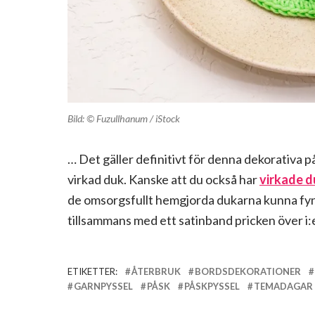
Bild: © Fuzullhanum / iStock
… Det gäller definitivt för denna dekorativa 
virkad duk. Kanske att du också har
virkade d
de omsorgsfullt hemgjorda dukarna kunna fynda
tillsammans med ett satinband pricken över i
ETIKETTER:
ÅTERBRUK
BORDSDEKORATIONER
GARNPYSSEL
PÅSK
PÅSKPYSSEL
TEMADAGAR