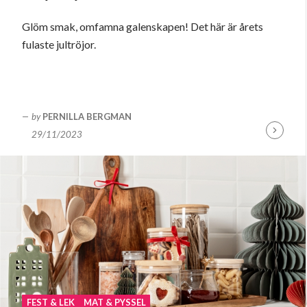
Glöm smak, omfamna galenskapen! Det här är årets
fulaste jultröjor.
by
PERNILLA BERGMAN
29/11/2023
Fortsätt
läsa
FEST & LEK
MAT & PYSSEL