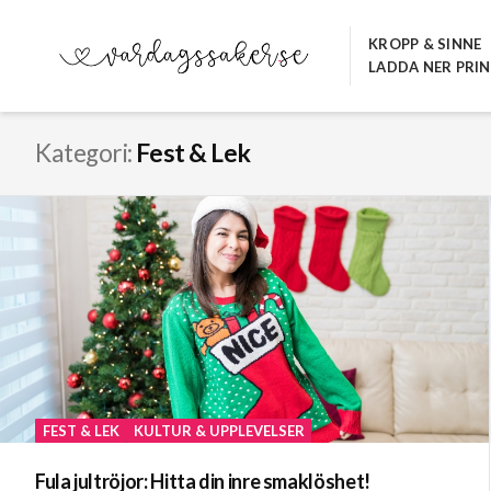
Hoppa
till
KROPP & SINNE
LADDA NER PRI
innehåll
VARDAGSSAKER.SE
Kategori:
Fest & Lek
FEST & LEK
KULTUR & UPPLEVELSER
Fula jultröjor: Hitta din inre smaklöshet!