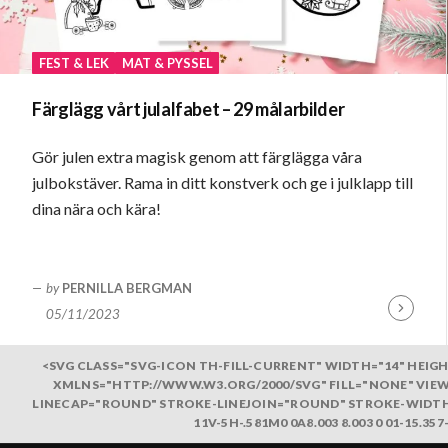
FEST & LEK
MAT & PYSSEL
Färglägg vårt julalfabet – 29 målarbilder
Gör julen extra magisk genom att färglägga våra
julbokstäver. Rama in ditt konstverk och ge i julklapp till
dina nära och kära!
by
PERNILLA BERGMAN
05/11/2023
Fortsätt
läsa
<SVG CLASS="SVG-ICON TH-FILL-CURRENT" WIDTH="14" HEIGH
XMLNS="HTTP://WWW.W3.ORG/2000/SVG" FILL="NONE" VIEW
LINECAP="ROUND" STROKE-LINEJOIN="ROUND" STROKE-WIDTH="2"
11V-5H-.581M0 0A8.003 8.003 0 01-15.3