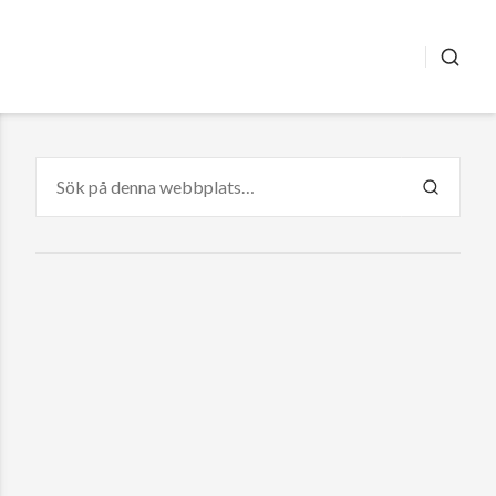
SÖK
Sök
efter:
SÖK