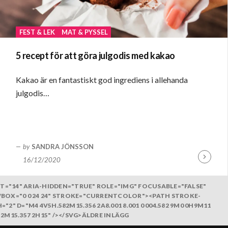
FEST & LEK
MAT & PYSSEL
5 recept för att göra julgodis med kakao
Kakao är en fantastiskt god ingrediens i allehanda
julgodis…
by
SANDRA JÖNSSON
16/12/2020
Fortsätt
läsa
T="14" ARIA-HIDDEN="TRUE" ROLE="IMG" FOCUSABLE="FALSE"
BOX="0 0 24 24" STROKE="CURRENTCOLOR"><PATH STROKE-
 D="M4 4V5H.582M15.356 2A8.001 8.001 0 004.582 9M0 0H9M11
57-2M15.357 2H15" /></SVG>ÄLDRE INLÄGG