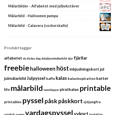
Målarbilder - Alfabetet med julbokstäver
Målarbild - Halloween pumpa
Målarbild - Calavera (sockerskalle)
Produkttaggar
fjärilar
alfabetet
de dödas dag
detaljeradmålarbild
djur
freebie
höst
halloween
inbjudningskort
jul
kalas
Julpyssel
julmålarbild
katter
kaffe
kalasinspiration
målarbild
printable
löv
piratkalas
namnlappar
pyssel
påsk
påskkort
printables
sjöjungfru
vardagspyssel
vykort
snöglob
svamp
önskelista