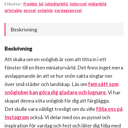
Etiketter:
freebie
,
jul
,
julmålarbild
,
Julpyssel
,
målarbild
,
printable
,
pyssel
,
snöglob
,
vardagspyssel
Beskrivning
Beskrivning
Att skaka om en snöglob är som att titta in i ett
fönster till en liten miniatyrvärld. Det finns inget mera
avslappnande än att se hur snön sakta singlar ner
över små städer och landskap. Läs om
fem sätt som
snöglober kan göra dig gladare och lugnare.
Vi har
skapat denna söta snöglob för dig att färglägga.
Det skulle vara väldigt trevligt om du ville
följa oss på
Instagram
också. Vi delar med oss av pyssel och
inspiration för vardag och fest och låter dig följa med