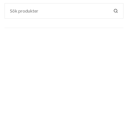
Sök
efter:
SÖK