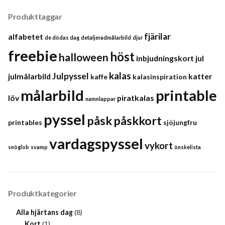
Produkttaggar
fjärilar
alfabetet
de dödas dag
detaljeradmålarbild
djur
freebie
höst
halloween
inbjudningskort
jul
kalas
Julpyssel
julmålarbild
katter
kaffe
kalasinspiration
målarbild
printable
löv
piratkalas
namnlappar
pyssel
påsk
påskkort
printables
sjöjungfru
vardagspyssel
vykort
snöglob
svamp
önskelista
Produktkategorier
Alla hjärtans dag
(8)
Kort
(1)