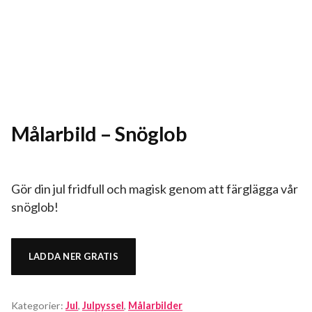
Målarbild – Snöglob
Gör din jul fridfull och magisk genom att färglägga vår
snöglob!
LADDA NER GRATIS
Kategorier:
Jul
,
Julpyssel
,
Målarbilder