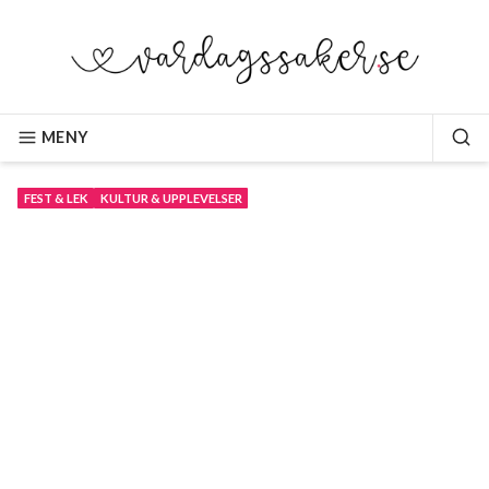
Hoppa
till
innehåll
VARDAGSSAKER.SE
MENY
SÖ
FEST & LEK
KULTUR & UPPLEVELSER