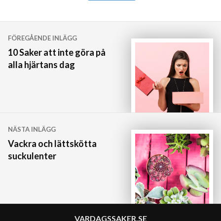
Inläggsnavigering
FÖREGÅENDE INLÄGG
10 Saker att inte göra på
alla hjärtans dag
NÄSTA INLÄGG
Vackra och lättskötta
suckulenter
VARDAGSSAKER.SE