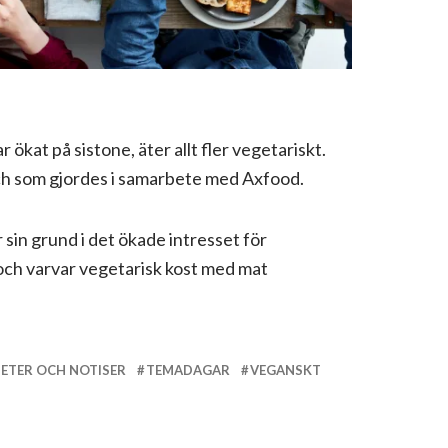
 ökat på sistone, äter allt fler vegetariskt.
h som gjordes i samarbete med Axfood.
r sin grund i det ökade intresset för
r och varvar vegetarisk kost med mat
ETER OCH NOTISER
TEMADAGAR
VEGANSKT