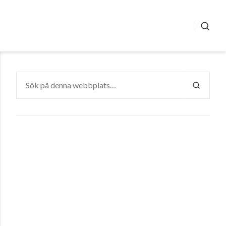
SÖK
Sök
efter:
SÖK