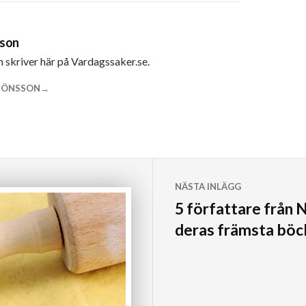
sson
m skriver här på Vardagssaker.se.
 JÖNSSON
NÄSTA INLÄGG
5 författare från N
deras främsta böc