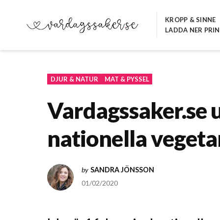
Hoppa
till
KROPP & SINNE
LADDA NER PRI
innehåll
VARDAGSSAKER.SE
DJUR & NATUR
MAT & PYSSEL
Vardagssaker.s
nationella vegeta
by
SANDRA JÖNSSON
01/02/2020