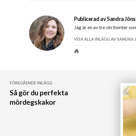
Publicerad av
Sandra Jön
Jag är en av tre skribenter so
VISA ALLA INLÄGG AV SANDRA
Personlig
webbplats
Inläggsnavigering
FÖREGÅENDE INLÄGG
Så gör du perfekta
mördegskakor