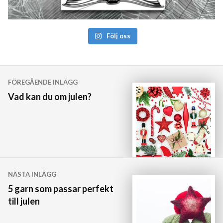
Följ oss
Inläggsnavigering
FÖREGÅENDE INLÄGG
Vad kan du om julen?
NÄSTA INLÄGG
5 garn som passar perfekt
till julen