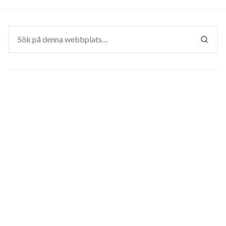
Sök
efter:
SÖK