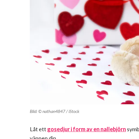
Bild: © nathan4847 / iStock
Låt ett
gosedjur
i form av en
nallebjörn
symbo
vännen din.