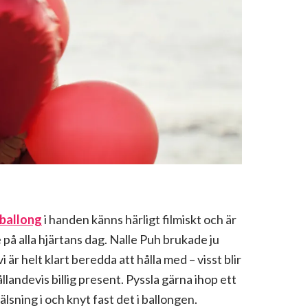
tballong
i handen känns härligt filmiskt och är
 på alla hjärtans dag. Nalle Puh brukade ju
i är helt klart beredda att hålla med – visst blir
llandevis billig present. Pyssla gärna ihop ett
lsning i och knyt fast det i ballongen.