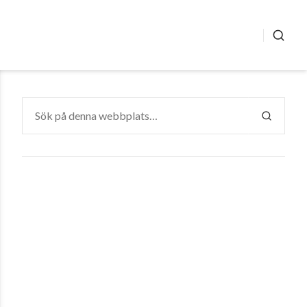
SÖK
Sök
efter:
SÖK