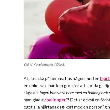
Bild: © PeopleImages / iStock
Att knacka på hemma hos någon med en
hjär
en enkel sak man kan göra för att sprida glädje
säga att
Ingen kan vara nere med en ballong
och v
man glad av
ballonger
?! Det är också en förhå
eget alla hjärtans dag-kort med en personlig hä