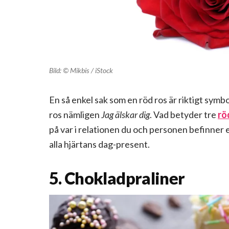
Bild: © Mikbis / iStock
En så enkel sak som en röd ros är riktigt sym
ros nämligen
Jag älskar dig
. Vad betyder tre
rö
på var i relationen du och personen befinner e
alla hjärtans dag-present.
5. Chokladpraliner