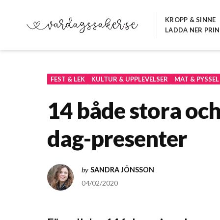
Hoppa
till
KROPP & SINNE
LADDA NER PRI
innehåll
VARDAGSSAKER.SE
FEST & LEK
KULTUR & UPPLEVELSER
MAT & PYSSEL
14 både stora och
dag-presenter
by
SANDRA JÖNSSON
04/02/2020