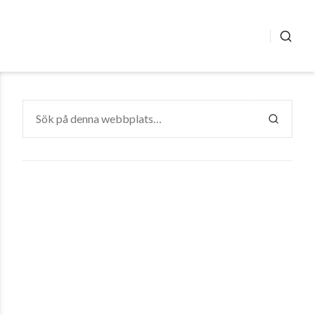
SÖK
Sök
efter:
SÖK