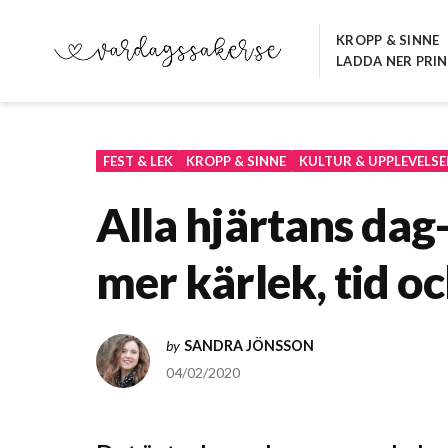
Hoppa
till
KROPP & SINNE
LADDA NER PRI
innehåll
VARDAGSSAKER.SE
FEST & LEK
KROPP & SINNE
KULTUR & UPPLEVELSE
Alla hjärtans da
mer kärlek, tid o
by
SANDRA JÖNSSON
04/02/2020