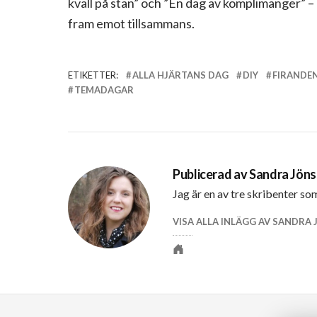
kväll på stan” och ”En dag av komplimanger” 
fram emot tillsammans.
ETIKETTER:
ALLA HJÄRTANS DAG
DIY
FIRANDEN
TEMADAGAR
Publicerad av
Sandra Jön
Jag är en av tre skribenter so
VISA ALLA INLÄGG AV SANDRA
Personlig
webbplats
Inläggsnavigering