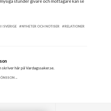
– mysiga stunder givare och mottagare kan se
 I SVERIGE
NYHETER OCH NOTISER
RELATIONER
sson
m skriver här på Vardagssaker.se.
 JÖNSSON