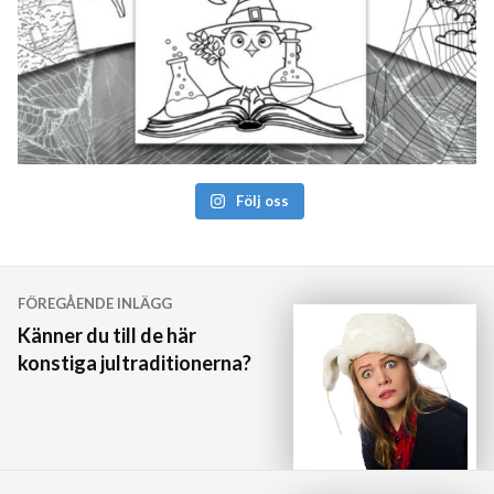
Följ oss
Inläggsnavigering
FÖREGÅENDE INLÄGG
Känner du till de här
konstiga jultraditionerna?