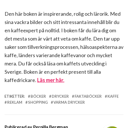
Den här boken är inspirerande, rolig och lärorik. Med
sina vackra bilder och sitt intressanta innehåll blir du
en kaffeexpert på nolltid. I boken får du lära dig om
det mesta som är värt att veta om kaffe. Den tar upp
saker som tillverkningsprocessen, hälsoaspekterna av
kaffe, länders varierande kaffevanor och mycket
mera. Du får också läsa om kaffets utveckling i
Sverige. Boken är en perfekt present till alla
kaffedrickare.
Läs mer här.
ETIKETTER:
BÖCKER
DRYCKER
FAKTABÖCKER
KAFFE
REKLAM
SHOPPING
VARMA DRYCKER
Publicerad av
Pernilla Bergman