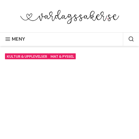
Hoppa
till
innehåll
VARDAGSSAKER.SE
MENY
SÖ
KULTUR & UPPLEVELSER
MAT & PYSSEL