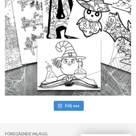
Följ oss
Inläggsnavigering
FÖREGÅENDE INLÄGG