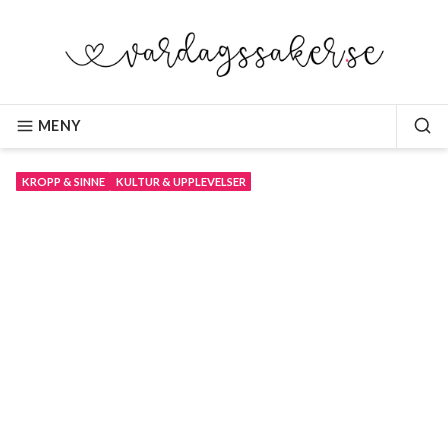
Hoppa
till
innehåll
VARDAGSSAKER.SE
MENY
SÖ
KROPP & SINNE
KULTUR & UPPLEVELSER