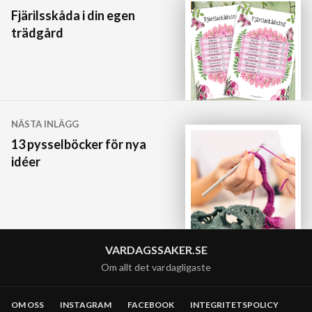
Fjärilsskåda i din egen
trädgård
NÄSTA INLÄGG
13 pysselböcker för nya
idéer
VARDAGSSAKER.SE
Om allt det vardagligaste
OM OSS
INSTAGRAM
FACEBOOK
INTEGRITETSPOLICY