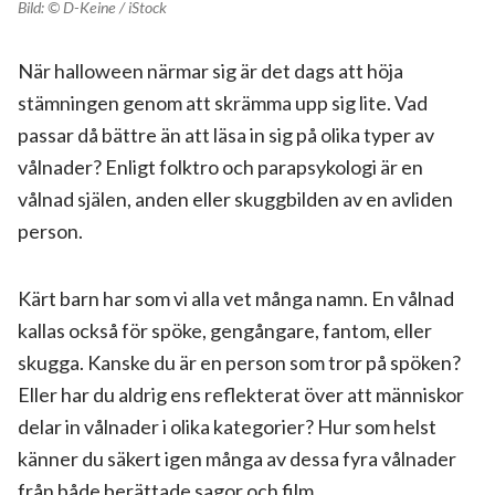
Bild: © D-Keine / iStock
När halloween närmar sig är det dags att höja
stämningen genom att skrämma upp sig lite. Vad
passar då bättre än att läsa in sig på olika typer av
vålnader? Enligt folktro och parapsykologi är en
vålnad själen, anden eller skuggbilden av en avliden
person.
Kärt barn har som vi alla vet många namn. En vålnad
kallas också för spöke, gengångare, fantom, eller
skugga. Kanske du är en person som tror på spöken?
Eller har du aldrig ens reflekterat över att människor
delar in vålnader i olika kategorier? Hur som helst
känner du säkert igen många av dessa fyra vålnader
från både berättade sagor och film.