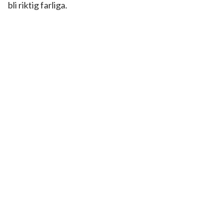
bli riktig farliga.