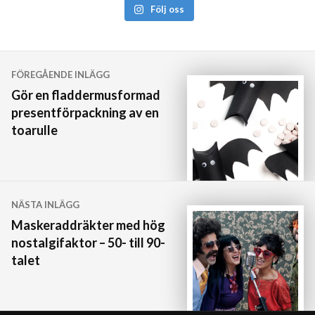
Följ oss
Inläggsnavigering
FÖREGÅENDE INLÄGG
Gör en fladdermusformad
presentförpackning av en
toarulle
NÄSTA INLÄGG
Maskeraddräkter med hög
nostalgifaktor – 50- till 90-
talet