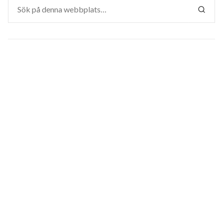
Sök
efter:
SÖK