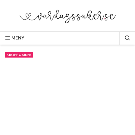
Hoppa
till
innehåll
VARDAGSSAKER.SE
MENY
SÖ
KROPP & SINNE