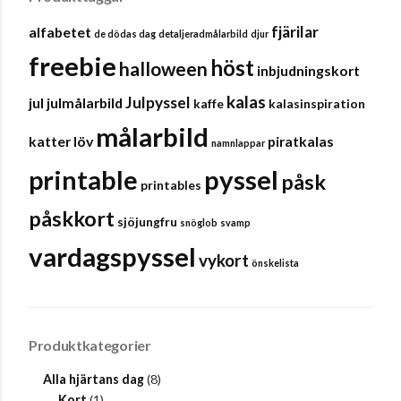
fjärilar
alfabetet
de dödas dag
detaljeradmålarbild
djur
freebie
höst
halloween
inbjudningskort
kalas
Julpyssel
jul
julmålarbild
kaffe
kalasinspiration
målarbild
katter
löv
piratkalas
namnlappar
pyssel
printable
påsk
printables
påskkort
sjöjungfru
snöglob
svamp
vardagspyssel
vykort
önskelista
Produktkategorier
Alla hjärtans dag
(8)
Kort
(1)