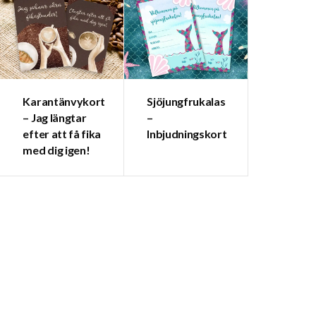
Karantänvykort
Sjöjungfrukalas
– Jag längtar
–
efter att få fika
Inbjudningskort
med dig igen!