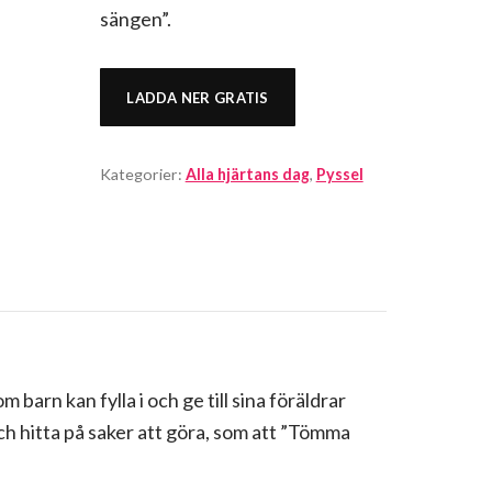
sängen”.
LADDA NER GRATIS
Kategorier:
Alla hjärtans dag
,
Pyssel
barn kan fylla i och ge till sina föräldrar
och hitta på saker att göra, som att ”Tömma