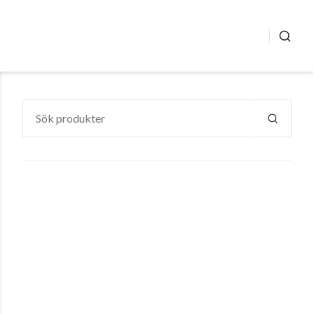
SÖK
Sök
efter:
SÖK