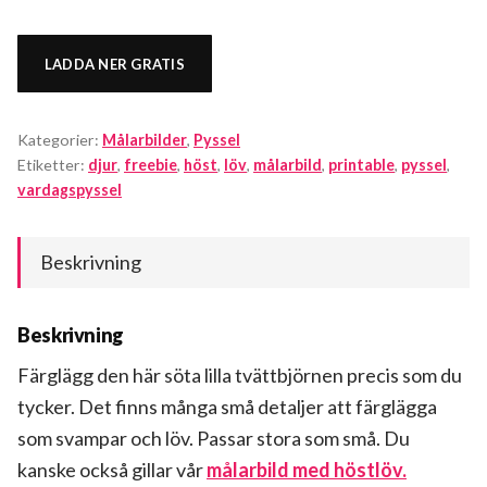
LADDA NER GRATIS
Kategorier:
Målarbilder
,
Pyssel
Etiketter:
djur
,
freebie
,
höst
,
löv
,
målarbild
,
printable
,
pyssel
,
vardagspyssel
Beskrivning
Beskrivning
Färglägg den här söta lilla tvättbjörnen precis som du
tycker. Det finns många små detaljer att färglägga
som svampar och löv. Passar stora som små. Du
kanske också gillar vår
målarbild med höstlöv.