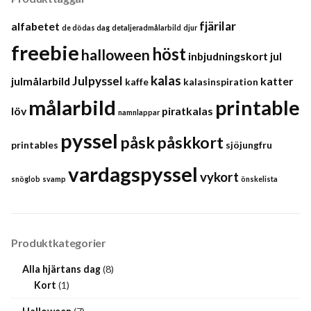
fjärilar
alfabetet
de dödas dag
detaljeradmålarbild
djur
freebie
höst
halloween
inbjudningskort
jul
kalas
Julpyssel
julmålarbild
katter
kaffe
kalasinspiration
målarbild
printable
löv
piratkalas
namnlappar
pyssel
påsk
påskkort
printables
sjöjungfru
vardagspyssel
vykort
snöglob
svamp
önskelista
Produktkategorier
Alla hjärtans dag
(8)
Kort
(1)