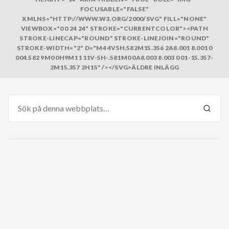
FOCUSABLE="FALSE"
XMLNS="HTTP://WWW.W3.ORG/2000/SVG" FILL="NONE"
VIEWBOX="0 0 24 24" STROKE="CURRENTCOLOR"><PATH
STROKE-LINECAP="ROUND" STROKE-LINEJOIN="ROUND"
STROKE-WIDTH="2" D="M4 4V5H.582M15.356 2A8.001 8.001 0
004.582 9M0 0H9M11 11V-5H-.581M0 0A8.003 8.003 0 01-15.357-
2M15.357 2H15" /></SVG>ÄLDRE INLÄGG
Sök
efter:
SÖK