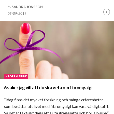
by
SANDRA JÖNSSON
05/09/2019
Fortsä
läsa
KROPP & SINNE
6 saker jag vill att du ska veta om fibromyalgi
”Idag finns det mycket forskning och många erfarenheter
som berättar att livet med fibromyalgi kan vara väldigt tufft.
Så det är faktiskt dags att sluta ifrågasätta och börja lyssna.”