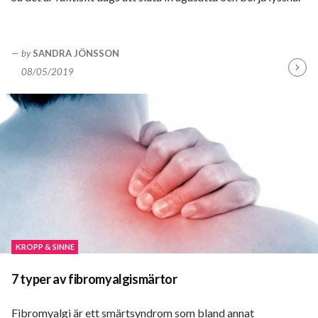
by
SANDRA JÖNSSON
08/05/2019
Fortsä
läsa
KROPP & SINNE
7 typer av fibromyalgismärtor
Fibromyalgi är ett smärtsyndrom som bland annat