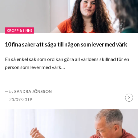
KROPP & SINNE
10 fina saker att säga till någon som lever med värk
En så enkel sak som ord kan göra all världens skillnad för en
person som lever med värk…
by
SANDRA JÖNSSON
23/09/2019
Fortsä
läsa