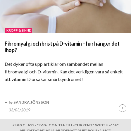
KROPP & SINNE
Fibromyalgi och brist på D-vitamin – hur hänger det
ihop?
Det dyker ofta upp artiklar om sambandet mellan
fibromyalgi och D-vitamin. Kan det verkligen vara så enkelt
att vitamin D orsakar smärtsyndromet?
by
SANDRA JÖNSSON
03/03/2019
Fortsä
läsa
<SVG CLASS="SVG-ICON TH-FILL-CURRENT" WIDTH="14"
HEIGHT="14" ARIA-HIDDEN="TRUE" ROLE="IMG"