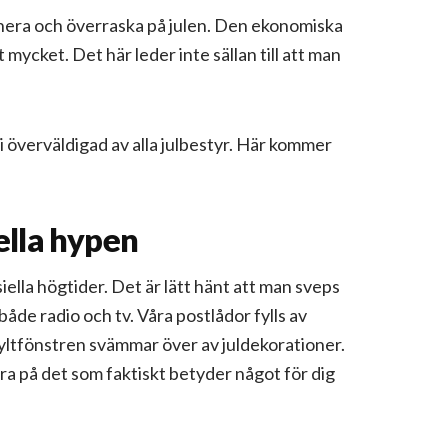
onera och överraska på julen. Den ekonomiska
 mycket. Det här leder inte sällan till att man
bli överväldigad av alla julbestyr. Här kommer
ella hypen
ella högtider. Det är lätt hänt att man sveps
både radio och tv. Våra postlådor fylls av
yltfönstren svämmar över av juldekorationer.
ra på det som faktiskt betyder något för dig