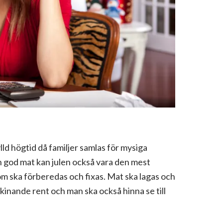
lld högtid då familjer samlas för mysiga
h god mat kan julen också vara den mest
om ska förberedas och fixas. Mat ska lagas och
kinande rent och man ska också hinna se till