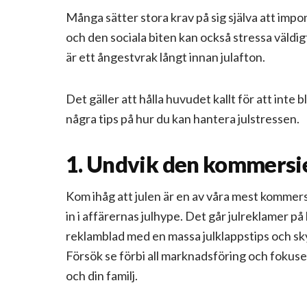
Många sätter stora krav på sig själva att imp
och den sociala biten kan också stressa väldigt
är ett ångestvrak långt innan julafton.
Det gäller att hålla huvudet kallt för att inte 
några tips på hur du kan hantera julstressen.
1. Undvik den kommersi
Kom ihåg att julen är en av våra mest kommersi
in i affärernas julhype. Det går julreklamer på 
reklamblad med en massa julklappstips och sk
Försök se förbi all marknadsföring och fokuse
och din familj.