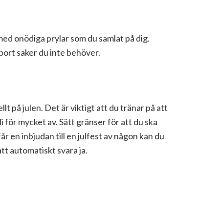
v med onödiga prylar som du samlat på dig.
 bort saker du inte behöver.
lt på julen. Det är viktigt att du tränar på att
li för mycket av. Sätt gränser för att du ska
år en inbjudan till en julfest av någon kan du
att automatiskt svara ja.