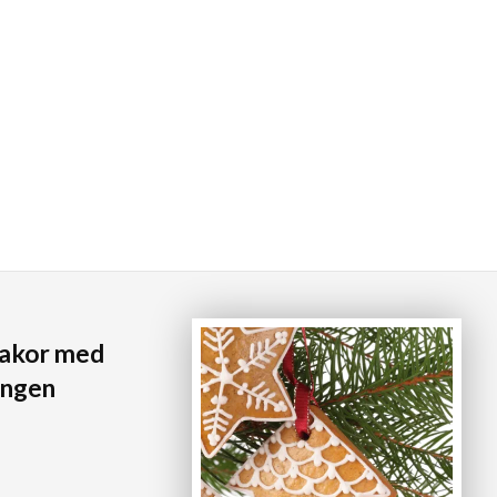
akor med
ängen