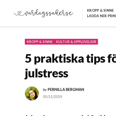
Hoppa
till
KROPP & SINNE
LADDA NER PRI
innehåll
VARDAGSSAKER.SE
KROPP & SINNE
KULTUR & UPPLEVELSER
5 praktiska tips f
julstress
by
PERNILLA BERGMAN
05/12/2019