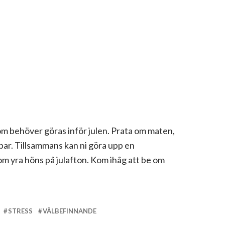
om behöver göras inför julen. Prata om maten,
ppar. Tillsammans kan ni göra upp en
som yra höns på julafton. Kom ihåg att be om
STRESS
VÄLBEFINNANDE