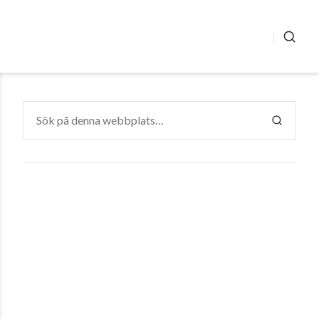
SÖK
Sök
efter:
SÖK