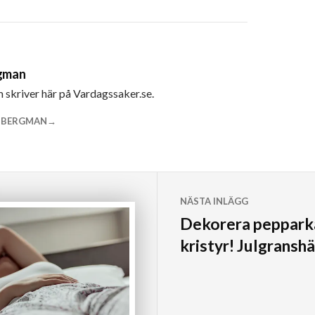
rgman
m skriver här på Vardagssaker.se.
A BERGMAN
NÄSTA INLÄGG
Dekorera peppark
kristyr! Julgransh