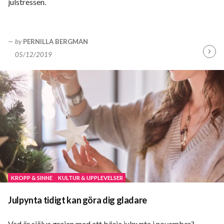
julstressen.
by
PERNILLA BERGMAN
05/12/2019
Fortsä
läsa
KROPP & SINNE
KULTUR & UPPLEVELSER
Julpynta tidigt kan göra dig gladare
Vad är själva grejen med att börja julpynta i november?