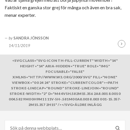
Faktiskt en ganska stor grej för många och även en bra sak,
menar experter.
by
SANDRA JÖNSSON
14/11/2019
Fortsä
läsa
<SVG CLASS="SVG-ICON TH-FILL-CURRENT" WIDTH="14"
HEIGHT="14" ARIA-HIDDEN="TRUE" ROLE="IMG"
FOCUSABLE="FALSE"
XMLNS="HTTP://WWW.W3.ORG/2000/SVG" FILL="NONE"
VIEWBOX="0 0 24 24" STROKE="CURRENTCOLOR"><PATH
STROKE-LINECAP="ROUND" STROKE-LINEJOIN="ROUND"
STROKE-WIDTH="2" D="M4 4V5H.582M15.356 2A8.001 8.001 0
004.582 9M0 0H9M11 11V-5H-.581M0 0A8.003 8.003 0 01-15.357-
2M15.357 2H15" /></SVG>ÄLDRE INLÄGG
Sök
efter: