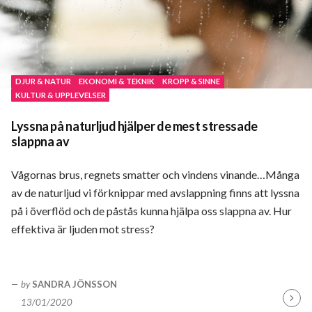
DJUR & NATUR
EKONOMI & TEKNIK
KROPP & SINNE
KULTUR & UPPLEVELSER
Lyssna på naturljud hjälper de mest stressade
slappna av
Vågornas brus, regnets smatter och vindens vinande…Många
av de naturljud vi förknippar med avslappning finns att lyssna
på i överflöd och de påstås kunna hjälpa oss slappna av. Hur
effektiva är ljuden mot stress?
by
SANDRA JÖNSSON
13/01/2020
Fortsä