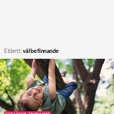
Etikett:
välbefinnande
DJUR & NATUR
KROPP & SINNE