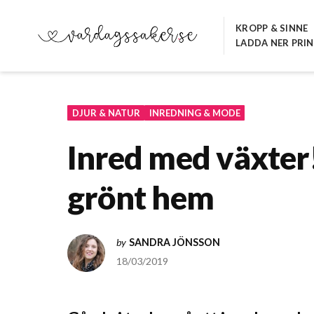
Hoppa
till
KROPP & SINNE
LADDA NER PRI
innehåll
VARDAGSSAKER.SE
DJUR & NATUR
INREDNING & MODE
Inred med växter! 
grönt hem
by
SANDRA JÖNSSON
18/03/2019