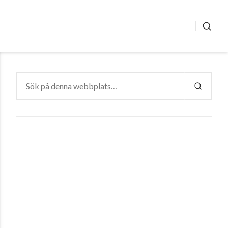
SÖK
Sök
efter:
SÖK