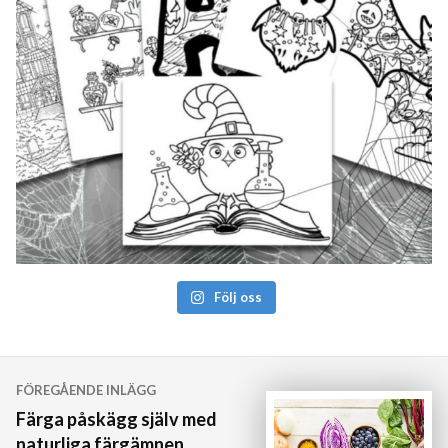
Följ oss
Inläggsnavigering
FÖREGÅENDE INLÄGG
Färga påskägg själv med
naturliga färgämnen