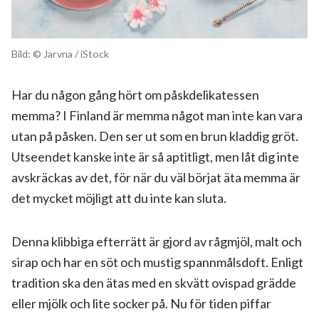
Bild: © Jarvna / iStock
Har du någon gång hört om påskdelikatessen
memma? I Finland är memma något man inte kan vara
utan på påsken. Den ser ut som en brun kladdig gröt.
Utseendet kanske inte är så aptitligt, men låt dig inte
avskräckas av det, för när du väl börjat äta memma är
det mycket möjligt att du inte kan sluta.
Denna klibbiga efterrätt är gjord av rågmjöl, malt och
sirap och har en söt och mustig spannmålsdoft. Enligt
tradition ska den ätas med en skvätt ovispad grädde
eller mjölk och lite socker på. Nu för tiden piffar