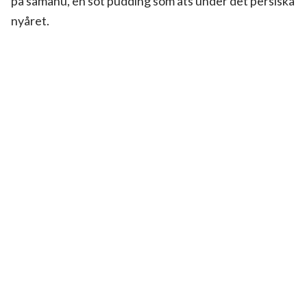
på samanu, en söt pudding som äts under det persiska
nyåret.