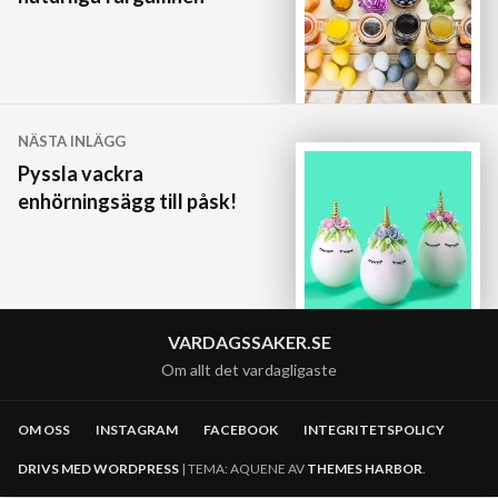
NÄSTA INLÄGG
Pyssla vackra
enhörningsägg till påsk!
VARDAGSSAKER.SE
Om allt det vardagligaste
OM OSS
INSTAGRAM
FACEBOOK
INTEGRITETSPOLICY
DRIVS MED WORDPRESS
|
TEMA: AQUENE AV
THEMES HARBOR
.