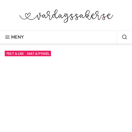
Hoppa
till
innehåll
VARDAGSSAKER.SE
MENY
SÖ
FEST & LEK
MAT & PYSSEL