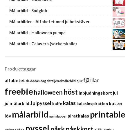
Målarbild - Snöglob
Målarbilder - Alfabetet med julbokstäver
Målarbild - Halloween pumpa
Målarbild - Calavera (sockerskalle)
Produkttaggar
fjärilar
alfabetet
de dödas dag
detaljeradmålarbild
djur
freebie
höst
halloween
inbjudningskort
jul
kalas
Julpyssel
julmålarbild
katter
kaffe
kalasinspiration
målarbild
printable
löv
piratkalas
namnlappar
pyssel
påsk
påskkort
printables
sjöjungfru