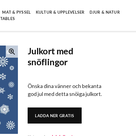
MAT & PYSSEL
KULTUR & UPPLEVELSER
DJUR & NATUR
NTABLES
Julkort med
snöflingor
Önska dina vänner och bekanta
god jul med detta snöiga julkort.
LADDA NER GRATIS