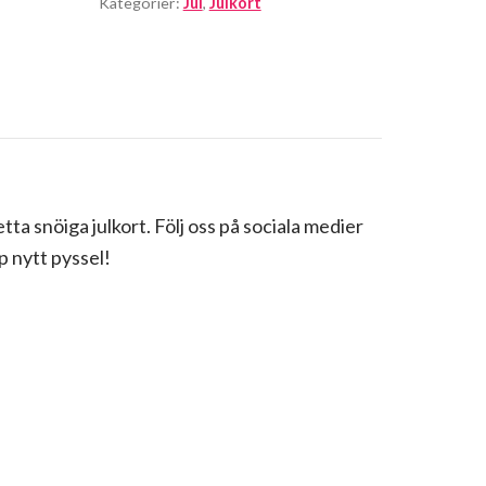
Kategorier:
Jul
,
Julkort
a snöiga julkort. Följ oss på sociala medier
p nytt pyssel!