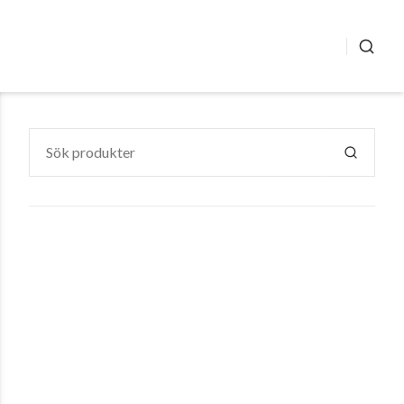
SÖK
Sök
efter:
SÖK