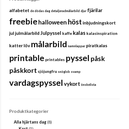
fjärilar
alfabetet
de dödas dag
detaljeradmålarbild
djur
freebie
höst
halloween
inbjudningskort
kalas
Julpyssel
jul
julmålarbild
kaffe
kalasinspiration
målarbild
katter
löv
piratkalas
namnlappar
pyssel
printable
påsk
printables
påskkort
sjöjungfru
snöglob
svamp
vardagspyssel
vykort
önskelista
Produktkategorier
Alla hjärtans dag
(8)
Kort
(1)