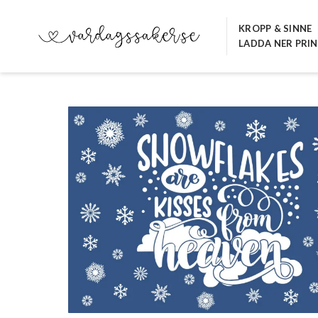
Hoppa
till
KROPP & SINNE
LADDA NER PRI
innehåll
VARDAGSSAKER.SE