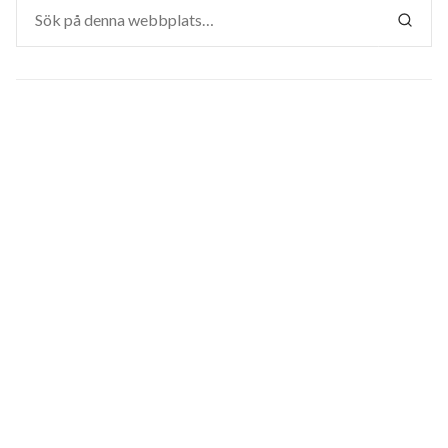
Sök
efter:
SÖK