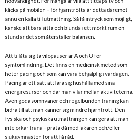
nödvändighet. För många är vila att titta på tv och
klicka på mobilen – för hjärntrötta är detta däremot
ännu en källa till utmattning. Så få intryck som möjligt,
kanske att bara sitta och blunda i ett mörkt rum en
stund är det som återställer balansen.
Att tillåta sig ta vilopauser är A och O för
symtomlindring. Det finns en medicinsk metod som
heter pacing och som kan vara behjälplig i vardagen.
Pacing är ett sätt att lära sig hushålla med sina
energiresurser och där man vilar mellan aktiviteterna.
Även goda sömnvanor och regelbunden träning kan
bidra till att man känner sig mindre hjärntrött. Den
fysiska och psykiska utmattningen kan göra att man
inte orkar träna – prata då med läkaren och/eller
sjukgymnasten för att få råd.