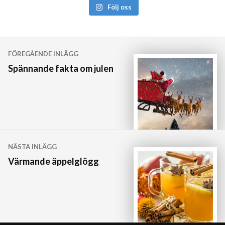
Följ oss
Inläggsnavigering
FÖREGÅENDE INLÄGG
Spännande fakta om julen
NÄSTA INLÄGG
Värmande äppelglögg