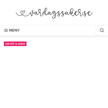
Hoppa
till
innehåll
VARDAGSSAKER.SE
MENY
SÖ
KROPP & SINNE