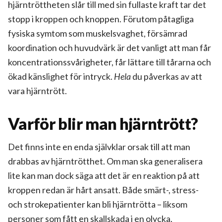
hjärntröttheten slår till med sin fullaste kraft tar det
stopp i kroppen och knoppen. Förutom påtagliga
fysiska symtom som muskelsvaghet, försämrad
koordination och huvudvärk är det vanligt att man får
koncentrationssvårigheter, får lättare till tårarna och
ökad känslighet för intryck.
Hela
du påverkas av att
vara hjärntrött.
Varför blir man hjärntrött?
Det finns inte en enda självklar orsak till att man
drabbas av hjärntrötthet. Om man ska generalisera
lite kan man dock säga att det är en reaktion på att
kroppen redan är hårt ansatt. Både smärt-, stress-
och strokepatienter kan bli hjärntrötta – liksom
personer som fått en skallskada i en olycka.