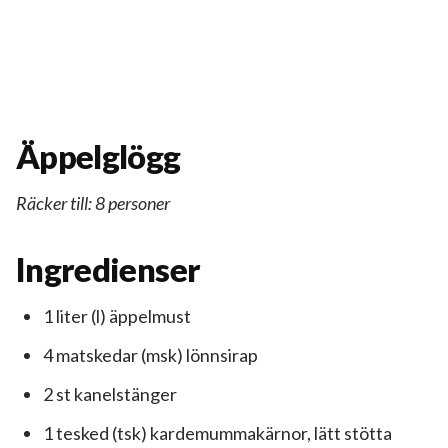
Äppelglögg
Räcker till: 8 personer
Ingredienser
1 liter (l) äppelmust
4 matskedar (msk) lönnsirap
2 st kanelstänger
1 tesked (tsk) kardemummakärnor, lätt stötta