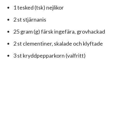
1 tesked (tsk) nejlikor
2 st stjärnanis
25 gram (g) färsk ingefära, grovhackad
2 st clementiner, skalade och klyftade
3 st kryddpepparkorn (valfritt)