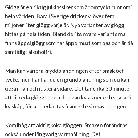
Glögg är en riktig julklassiker som är omtyckt runt om i
hela världen. Bara i Sverige dricker vi över fem
miljoner liter glögg varje år. Nya varianter av glögg
hittas på hela tiden. Bland de lite nyare varianterna
finns äppelglögg som har äppelmust som bas och är då
samtidigt alkoholfri.
Man kan variera kryddblandningen efter smak och
tycke, men här har du en grundblandning som du kan
utgå ifrån och justera vidare. Det tar cirka 30 minuter
att tillreda glöggen och den kan kylas ner och sparas i
kylskåp, för att sedan tas fram och värmas upp igen.
Kom ihåg att aldrig koka glöggen. Smaken förändras
också under långvarig varmhållning. Det