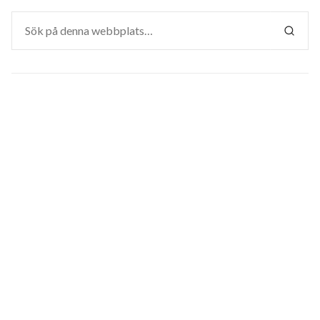
Sök
efter:
SÖK