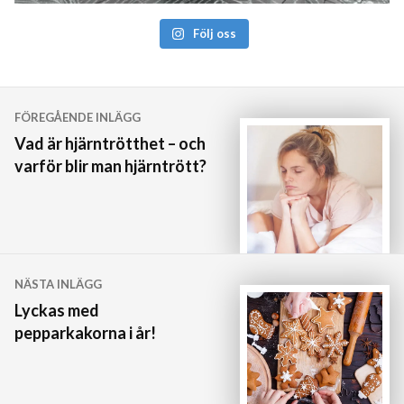
Följ oss
Inläggsnavigering
FÖREGÅENDE INLÄGG
Vad är hjärntrötthet – och
varför blir man hjärntrött?
NÄSTA INLÄGG
Lyckas med
pepparkakorna i år!