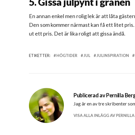
5. Gissa julpynt i granen
En annan enkel men rolig lek är att låta gäste
Den som kommer närmast kan få ett litet pris.
ut ett pris. Det är lika roligt att gissa ändå.
ETIKETTER:
HÖGTIDER
JUL
JULINSPIRATION
Publicerad av
Pernilla Be
Jag är en av tre skribenter so
VISA ALLA INLÄGG AV PERNILL