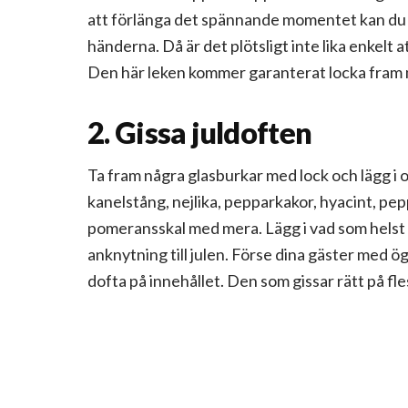
att förlänga det spännande momentet kan du g
händerna. Då är det plötsligt inte lika enkelt
Den här leken kommer garanterat locka fram 
2. Gissa juldoften
Ta fram några glasburkar med lock och lägg i o
kanelstång, nejlika, pepparkakor, hyacint, pepp
pomeransskal med mera. Lägg i vad som helst
anknytning till julen. Förse dina gäster med 
dofta på innehållet. Den som gissar rätt på fle