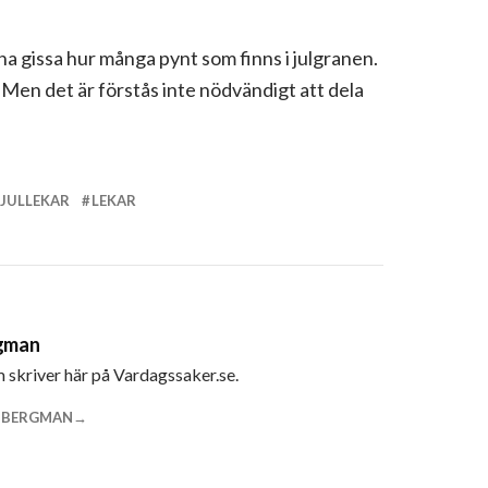
rna gissa hur många pynt som finns i julgranen.
 Men det är förstås inte nödvändigt att dela
JULLEKAR
LEKAR
rgman
m skriver här på Vardagssaker.se.
A BERGMAN