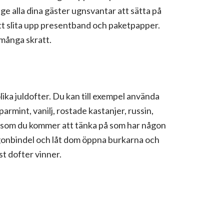
e alla dina gäster ugnsvantar att sätta på
 att slita upp presentband och paketpapper.
många skratt.
lika juldofter. Du kan till exempel använda
armint, vanilj, rostade kastanjer, russin,
 som du kommer att tänka på som har någon
ögonbindel och låt dom öppna burkarna och
st dofter vinner.