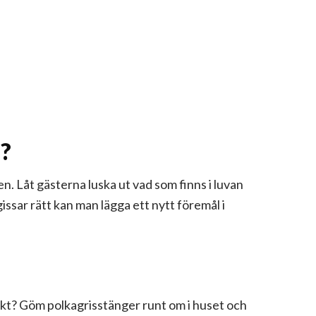
n?
en. Låt gästerna luska ut vad som finns i luvan
ssar rätt kan man lägga ett nytt föremål i
jakt? Göm polkagrisstänger runt om i huset och