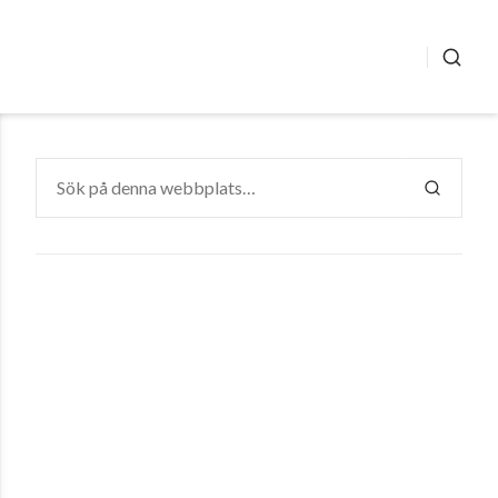
SÖK
Sök
efter:
SÖK