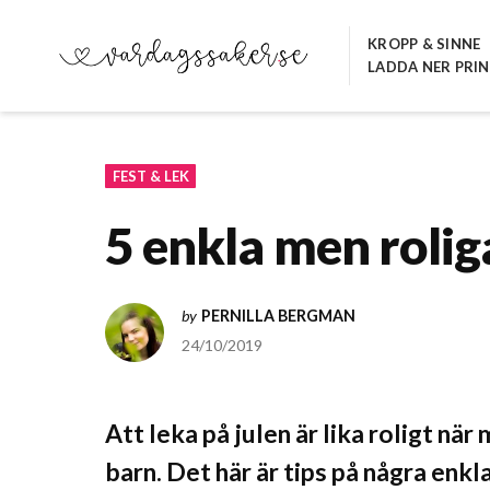
Hoppa
till
KROPP & SINNE
LADDA NER PRI
innehåll
VARDAGSSAKER.SE
FEST & LEK
5 enkla men rolig
by
PERNILLA BERGMAN
24/10/2019
Att leka på julen är lika roligt nä
barn. Det här är tips på några enkl