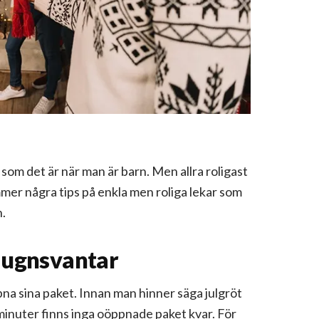
n som det är när man är barn. Men allra roligast
ommer några tips på enkla men roliga lekar som
n.
 ugnsvantar
pna sina paket. Innan man hinner säga julgröt
 minuter finns inga oöppnade paket kvar. För