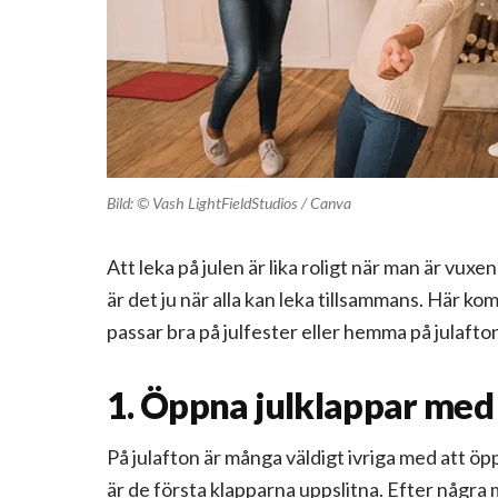
Bild: ©
Vash
LightFieldStudios
/ Canva
Att leka på julen är lika roligt när man är vuxe
är det ju när alla kan leka tillsammans. Här k
passar bra på julfester eller hemma på julafto
1. Öppna julklappar med
På julafton är många väldigt ivriga med att öp
är de första klapparna uppslitna. Efter några