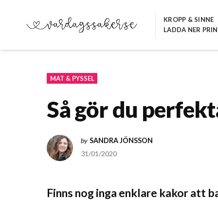
Hoppa
till
KROPP & SINNE
LADDA NER PRI
innehåll
VARDAGSSAKER.SE
MAT & PYSSEL
Så gör du perfek
by
SANDRA JÖNSSON
31/01/2020
Finns nog inga enklare kakor att