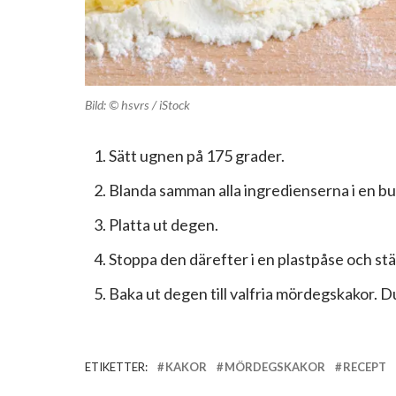
Bild: © hsvrs / iStock
Sätt ugnen på 175 grader.
Blanda samman alla ingredienserna i en bu
Platta ut degen.
Stoppa den därefter i en plastpåse och ställ
Baka ut degen till valfria mördegskakor. 
ETIKETTER:
KAKOR
MÖRDEGSKAKOR
RECEPT