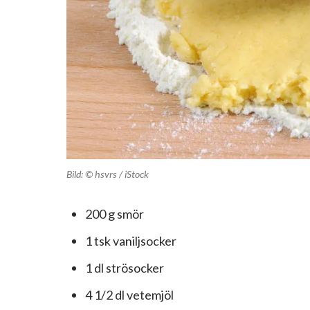
Bild: © hsvrs / iStock
200 g smör
1 tsk vaniljsocker
1 dl strösocker
4 1/2 dl vetemjöl