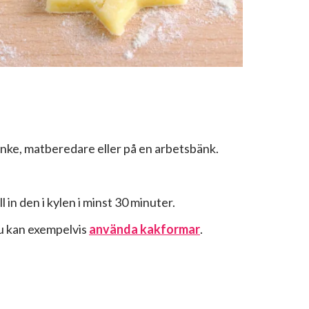
nke, matberedare eller på en arbetsbänk.
 in den i kylen i minst 30 minuter.
Du kan exempelvis
använda kakformar
.