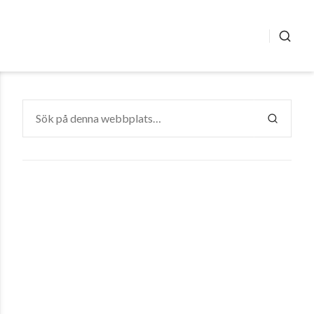
SÖK
Sök
efter:
SÖK