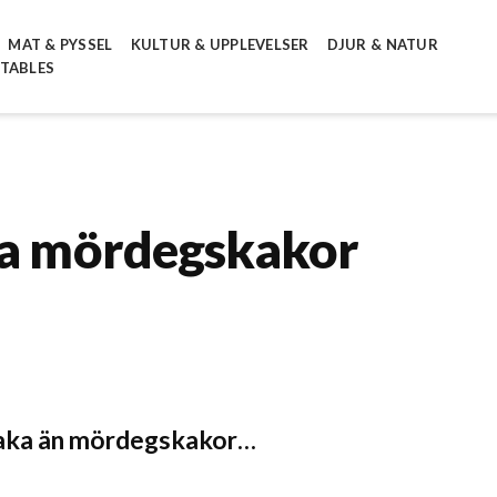
MAT & PYSSEL
KULTUR & UPPLEVELSER
DJUR & NATUR
NTABLES
ta mördegskakor
 baka än mördegskakor…