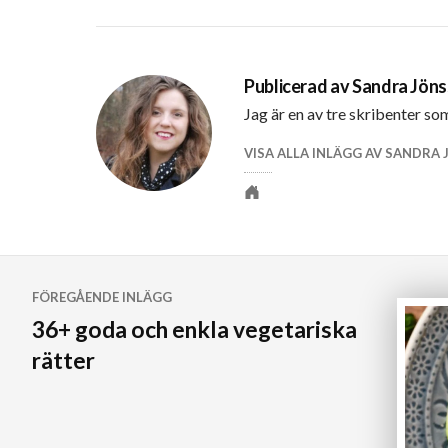
Publicerad av
Sandra Jön
Jag är en av tre skribenter so
VISA ALLA INLÄGG AV SANDRA
Personlig
webbplats
Inläggsnavigering
FÖREGÅENDE INLÄGG
36+ goda och enkla vegetariska
rätter