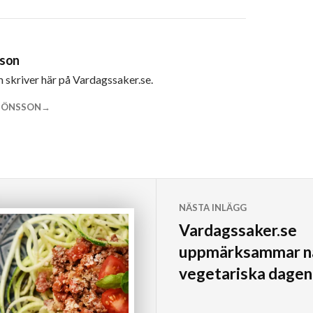
sson
m skriver här på Vardagssaker.se.
 JÖNSSON
NÄSTA INLÄGG
Vardagssaker.se
uppmärksammar na
vegetariska dagen